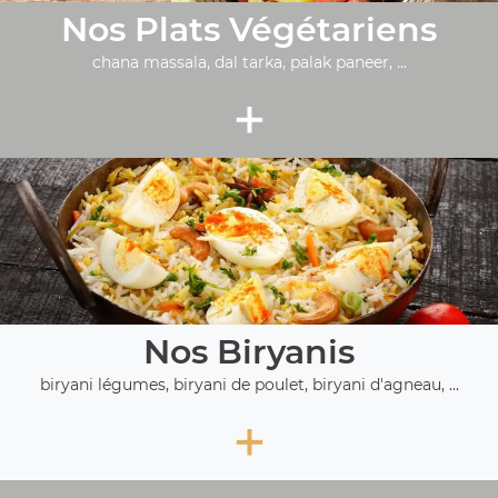
Nos Plats Végétariens
chana massala, dal tarka, palak paneer, ...
+
Nos Biryanis
biryani légumes, biryani de poulet, biryani d'agneau, ...
+