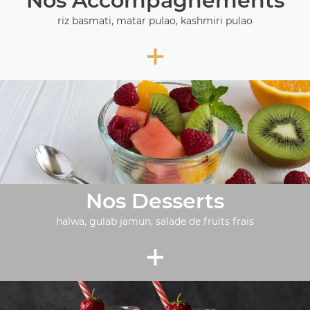
Nos Accompagnements
riz basmati, matar pulao, kashmiri pulao
+
Nos Desserts
halwa, gulab jamun, salade de fruits frais
+