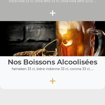
coca-cola 33 cl, coca zéro 33 cl, coca-cola zero 33 cl, ...
+
Nos Boissons Alcoolisées
heineken 33 cl, bière indienne 33 cl, corona 33 cl, ...
+