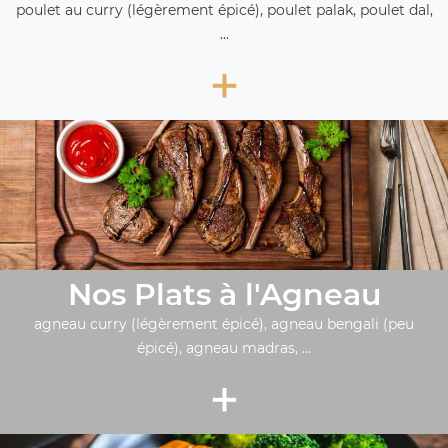
poulet au curry (légèrement épicé), poulet palak, poulet dal,
...
+
Nos Plats à l'Agneau
agneau curry (légèrement épicé), agneau bengali (peu
épicé), agneau madras, ...
+