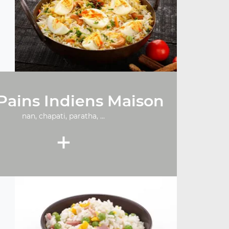
Pains Indiens Maison
nan, chapati, paratha, ...
+