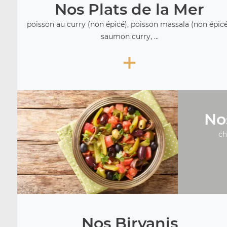
Nos Plats de la Mer
poisson au curry (non épicé), poisson massala (non épicé
saumon curry, ...
+
No
ch
Nos Biryanis