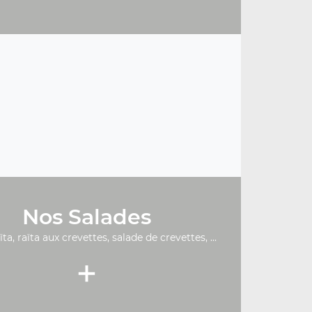
Nos Salades
ïta, raïta aux crevettes, salade de crevettes, ...
+