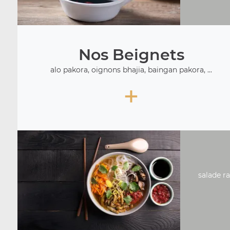
Nos Beignets
alo pakora, oignons bhajia, baingan pakora, ...
+
salade ra