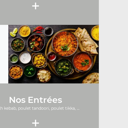
+
Nos Entrées
h kebab, poulet tandoori, poulet tikka, ...
+