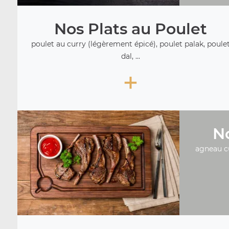
Nos Plats au Poulet
poulet au curry (légèrement épicé), poulet palak, poule
dal, ...
+
No
agneau c