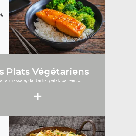
),
s Plats Végétariens
ana massala, dal tarka, palak paneer, ...
+