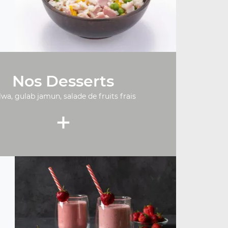
Nos Desserts
lwa, gulab jamun, salade de fruits frais
+