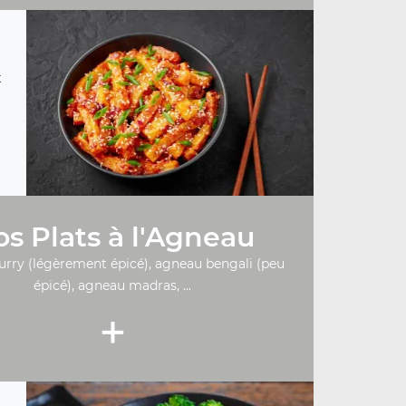
t
s Plats à l'Agneau
urry (légèrement épicé), agneau bengali (peu
épicé), agneau madras, ...
+