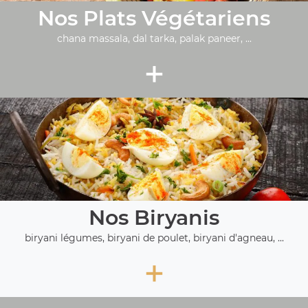
Nos Plats Végétariens
chana massala, dal tarka, palak paneer, ...
+
Nos Biryanis
biryani légumes, biryani de poulet, biryani d'agneau, ...
+