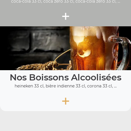
coca-cola 33 cl, coca zéro 33 cl, coca-cola zero 33 cl, ...
+
Nos Boissons Alcoolisées
heineken 33 cl, bière indienne 33 cl, corona 33 cl, ...
+