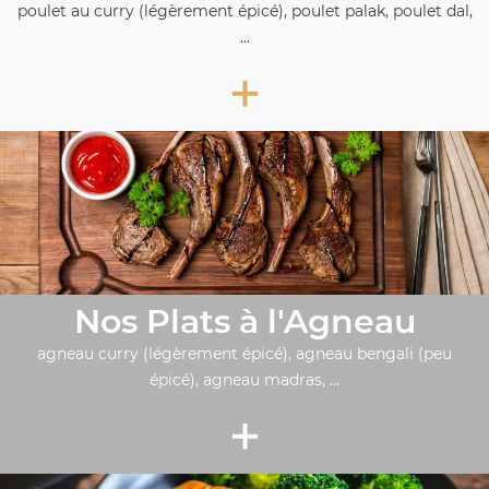
poulet au curry (légèrement épicé), poulet palak, poulet dal,
...
+
Nos Plats à l'Agneau
agneau curry (légèrement épicé), agneau bengali (peu
épicé), agneau madras, ...
+