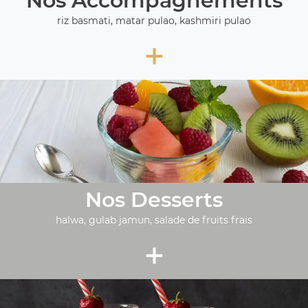
Nos Accompagnements
riz basmati, matar pulao, kashmiri pulao
+
Nos Desserts
halwa, gulab jamun, salade de fruits frais
+