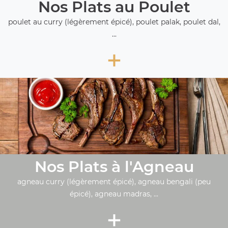
Nos Plats au Poulet
poulet au curry (légèrement épicé), poulet palak, poulet dal,
...
+
Nos Plats à l'Agneau
agneau curry (légèrement épicé), agneau bengali (peu
épicé), agneau madras, ...
+