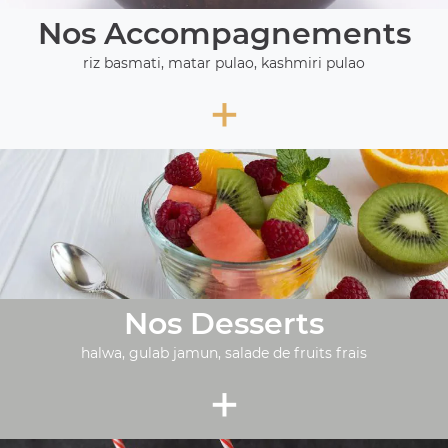
Nos Accompagnements
riz basmati, matar pulao, kashmiri pulao
+
Nos Desserts
halwa, gulab jamun, salade de fruits frais
+