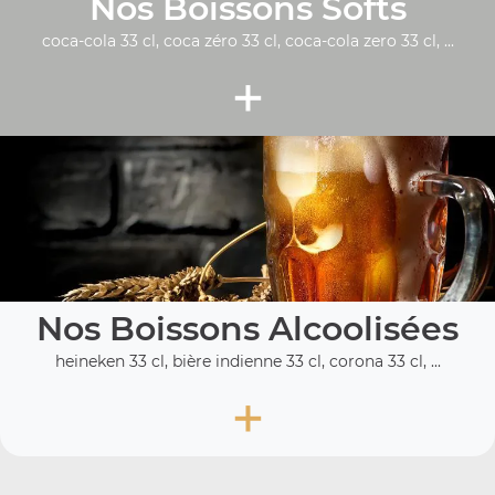
Nos Boissons Softs
coca-cola 33 cl, coca zéro 33 cl, coca-cola zero 33 cl, ...
+
Nos Boissons Alcoolisées
heineken 33 cl, bière indienne 33 cl, corona 33 cl, ...
+