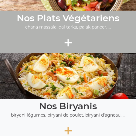
Nos Plats Végétariens
chana massala, dal tarka, palak paneer, ...
+
Nos Biryanis
biryani légumes, biryani de poulet, biryani d'agneau, ...
+