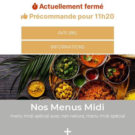
Actuellement fermé
Précommande pour 11h20
AVIS (86)
INFORMATIONS
Nos Menus Midi
menu midi spécial avec nan nature, menu midi spécial
+