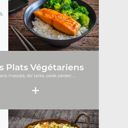
),
s Plats Végétariens
ana massala, dal tarka, palak paneer, ...
+