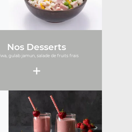
Nos Desserts
lwa, gulab jamun, salade de fruits frais
+