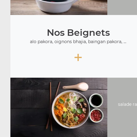
Nos Beignets
alo pakora, oignons bhajia, baingan pakora, ...
+
salade ra