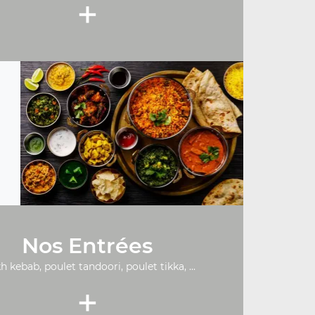
+
Nos Entrées
h kebab, poulet tandoori, poulet tikka, ...
+