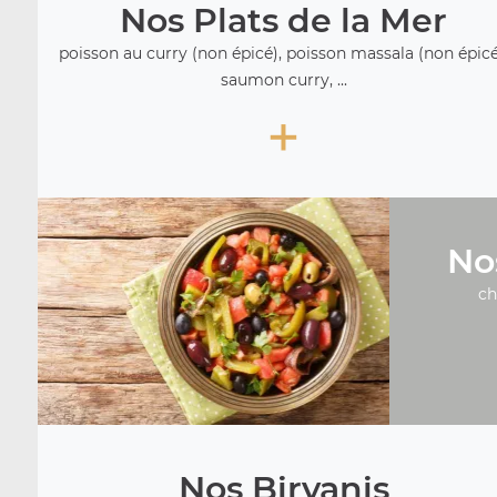
Nos Plats de la Mer
poisson au curry (non épicé), poisson massala (non épicé
saumon curry, ...
+
No
ch
Nos Biryanis