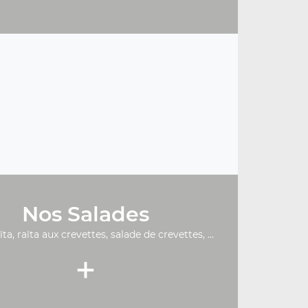
Nos Salades
ïta, raïta aux crevettes, salade de crevettes, ...
+