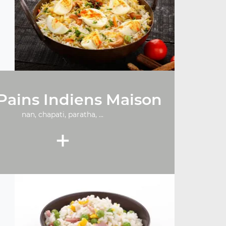
Pains Indiens Maison
nan, chapati, paratha, ...
+