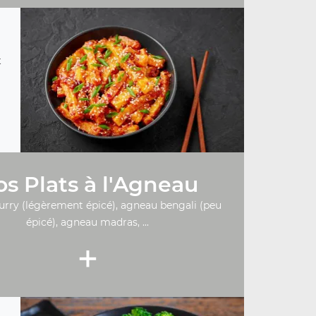
t
s Plats à l'Agneau
urry (légèrement épicé), agneau bengali (peu
épicé), agneau madras, ...
+