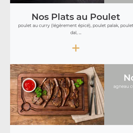
Nos Plats au Poulet
poulet au curry (légèrement épicé), poulet palak, poule
dal, ...
+
No
agneau c