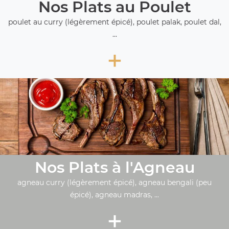
Nos Plats au Poulet
poulet au curry (légèrement épicé), poulet palak, poulet dal,
...
+
Nos Plats à l'Agneau
agneau curry (légèrement épicé), agneau bengali (peu
épicé), agneau madras, ...
+