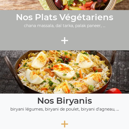
Nos Plats Végétariens
chana massala, dal tarka, palak paneer, ...
+
Nos Biryanis
biryani légumes, biryani de poulet, biryani d'agneau, ...
+