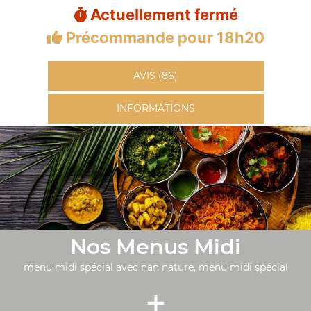
Actuellement fermé
Précommande pour 18h20
AVIS (86)
INFORMATIONS
Nos Menus Midi
menu midi spécial avec nan nature, menu midi spécial
+