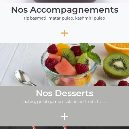
Nos Accompagnements
riz basmati, matar pulao, kashmiri pulao
+
Nos Desserts
halwa, gulab jamun, salade de fruits frais
+