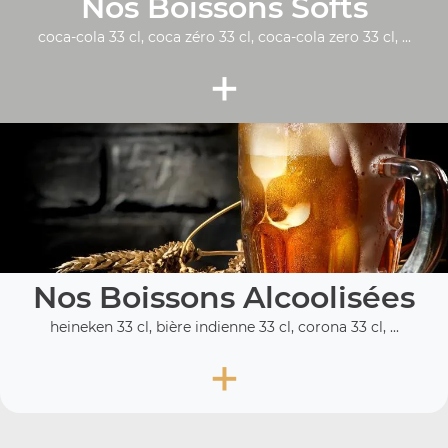
Nos Boissons Softs
coca-cola 33 cl, coca zéro 33 cl, coca-cola zero 33 cl, ...
+
Nos Boissons Alcoolisées
heineken 33 cl, bière indienne 33 cl, corona 33 cl, ...
+