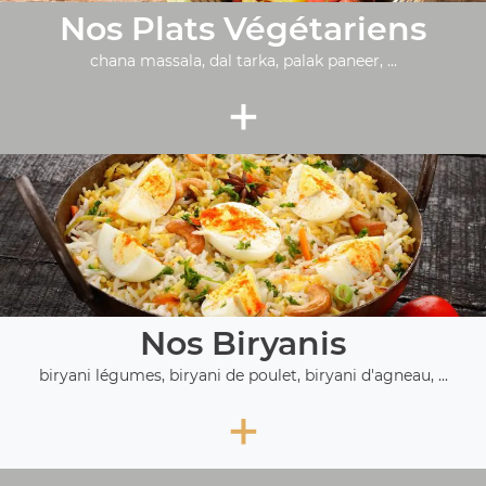
Nos Plats Végétariens
chana massala, dal tarka, palak paneer, ...
+
Nos Biryanis
biryani légumes, biryani de poulet, biryani d'agneau, ...
+