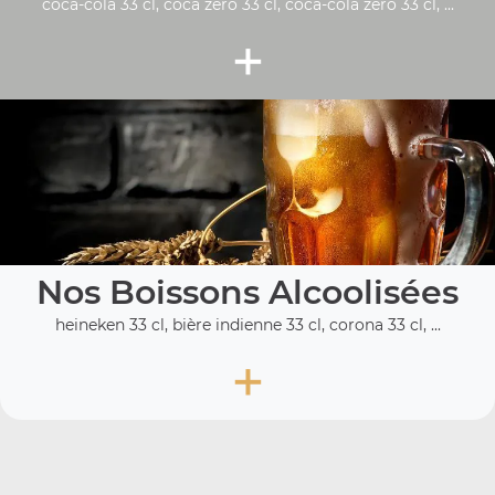
coca-cola 33 cl, coca zéro 33 cl, coca-cola zero 33 cl, ...
+
Nos Boissons Alcoolisées
heineken 33 cl, bière indienne 33 cl, corona 33 cl, ...
+