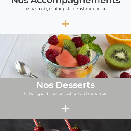
Nos Accompagnements
riz basmati, matar pulao, kashmiri pulao
+
Nos Desserts
halwa, gulab jamun, salade de fruits frais
+