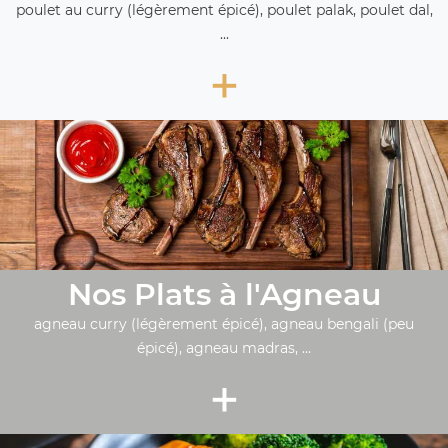
poulet au curry (légèrement épicé), poulet palak, poulet dal,
...
+
Nos Plats à l'Agneau
agneau curry (légèrement épicé), agneau bengali (peu
épicé), agneau madras, ...
+