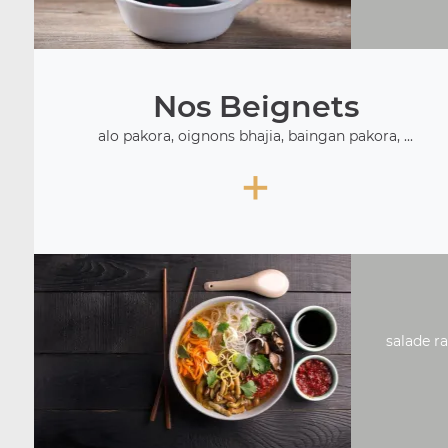
Nos Beignets
alo pakora, oignons bhajia, baingan pakora, ...
+
salade ra