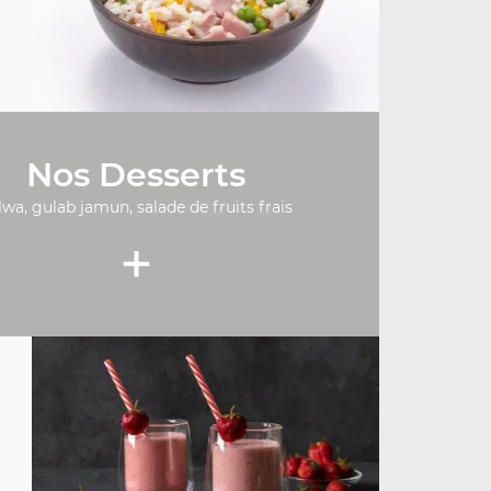
Nos Desserts
lwa, gulab jamun, salade de fruits frais
+