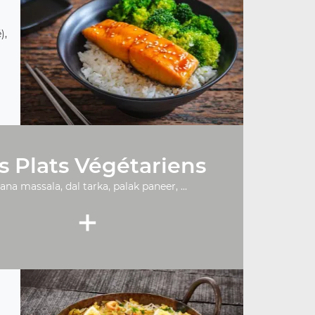
),
s Plats Végétariens
ana massala, dal tarka, palak paneer, ...
+