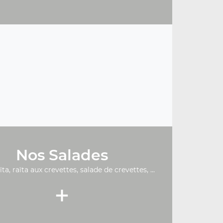
Nos Salades
ïta, raïta aux crevettes, salade de crevettes, ...
+