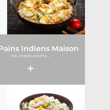
Pains Indiens Maison
nan, chapati, paratha, ...
+