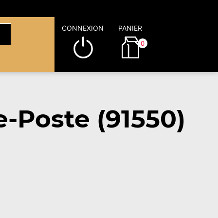
CONNEXION
PANIER
0
e-Poste (91550)