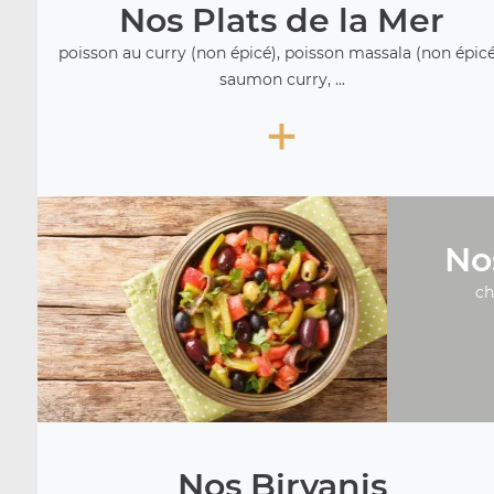
Nos Plats de la Mer
poisson au curry (non épicé), poisson massala (non épicé
saumon curry, ...
+
No
ch
Nos Biryanis