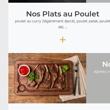
Nos Plats au Poulet
poulet au curry (légèrement épicé), poulet palak, poule
dal, ...
+
No
agneau c