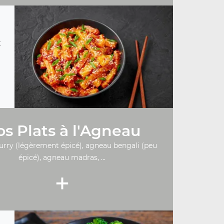
t
s Plats à l'Agneau
urry (légèrement épicé), agneau bengali (peu
épicé), agneau madras, ...
+