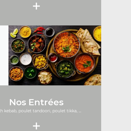
+
Nos Entrées
h kebab, poulet tandoori, poulet tikka, ...
+