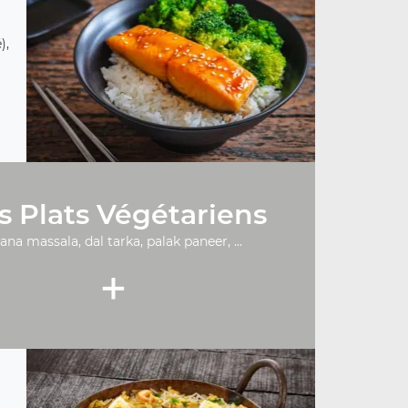
),
s Plats Végétariens
ana massala, dal tarka, palak paneer, ...
+