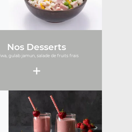
Nos Desserts
lwa, gulab jamun, salade de fruits frais
+