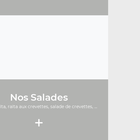
Nos Salades
ïta, raïta aux crevettes, salade de crevettes, ...
+