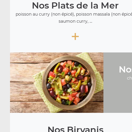
Nos Plats de la Mer
poisson au curry (non épicé), poisson massala (non épicé
saumon curry, ...
+
No
ch
Nos Biryanis