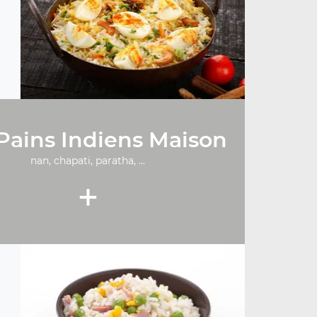
Pains Indiens Maison
nan, chapati, paratha, ...
+