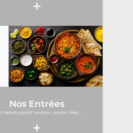
+
Nos Entrées
h kebab, poulet tandoori, poulet tikka, ...
+