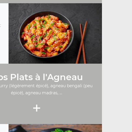
t
s Plats à l'Agneau
urry (légèrement épicé), agneau bengali (peu
épicé), agneau madras, ...
+