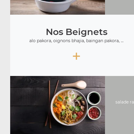
Nos Beignets
alo pakora, oignons bhajia, baingan pakora, ...
+
salade ra