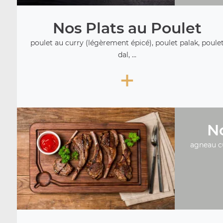
Nos Plats au Poulet
poulet au curry (légèrement épicé), poulet palak, poule
dal, ...
+
No
agneau c