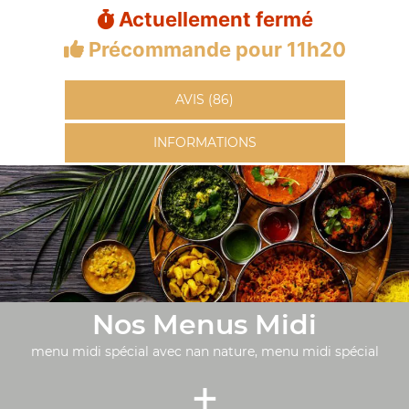
Actuellement fermé
Précommande pour 11h20
AVIS (86)
INFORMATIONS
Nos Menus Midi
menu midi spécial avec nan nature, menu midi spécial
+