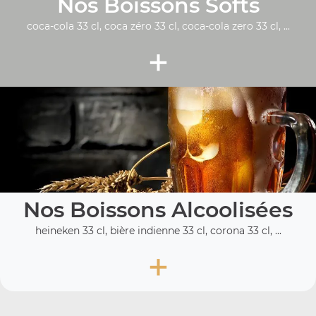
Nos Boissons Softs
coca-cola 33 cl, coca zéro 33 cl, coca-cola zero 33 cl, ...
+
Nos Boissons Alcoolisées
heineken 33 cl, bière indienne 33 cl, corona 33 cl, ...
+