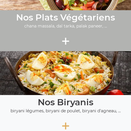
Nos Plats Végétariens
chana massala, dal tarka, palak paneer, ...
+
Nos Biryanis
biryani légumes, biryani de poulet, biryani d'agneau, ...
+