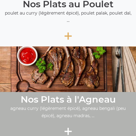
Nos Plats au Poulet
poulet au curry (légèrement épicé), poulet palak, poulet dal,
...
+
Nos Plats à l'Agneau
agneau curry (légèrement épicé), agneau bengali (peu
épicé), agneau madras, ...
+