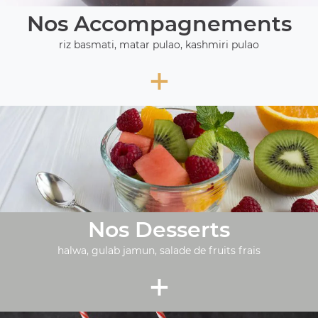
Nos Accompagnements
riz basmati, matar pulao, kashmiri pulao
+
Nos Desserts
halwa, gulab jamun, salade de fruits frais
+