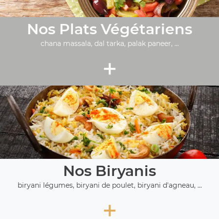
Nos Plats Végétariens
chana massala, dal tarka, palak paneer, ...
+
Nos Biryanis
biryani légumes, biryani de poulet, biryani d'agneau, ...
+