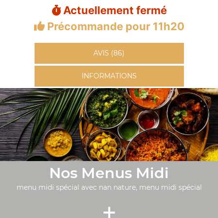
Actuellement fermé
Précommande pour 11h20
AVIS (86)
INFORMATIONS
Nos Menus Midi
menu midi spécial avec nan nature, menu midi spécial
+