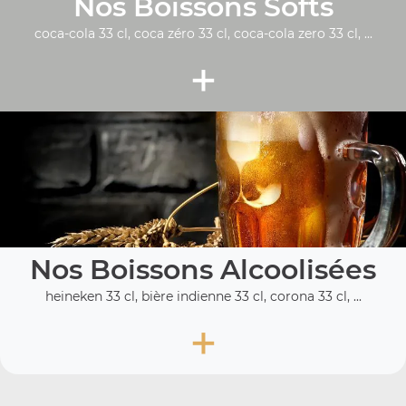
Nos Boissons Softs
coca-cola 33 cl, coca zéro 33 cl, coca-cola zero 33 cl, ...
+
Nos Boissons Alcoolisées
heineken 33 cl, bière indienne 33 cl, corona 33 cl, ...
+