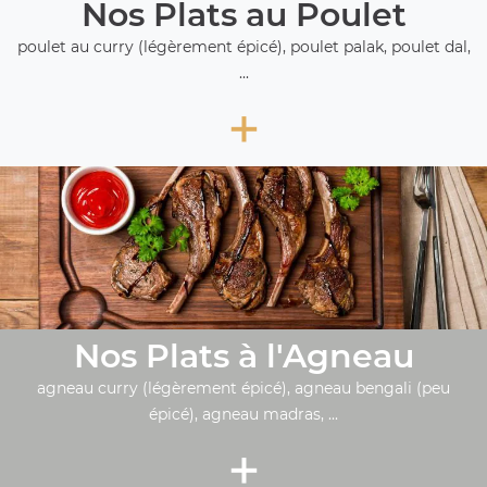
Nos Plats au Poulet
poulet au curry (légèrement épicé), poulet palak, poulet dal,
...
+
Nos Plats à l'Agneau
agneau curry (légèrement épicé), agneau bengali (peu
épicé), agneau madras, ...
+