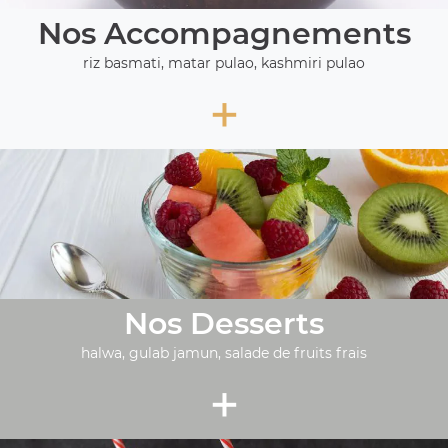
Nos Accompagnements
riz basmati, matar pulao, kashmiri pulao
+
Nos Desserts
halwa, gulab jamun, salade de fruits frais
+