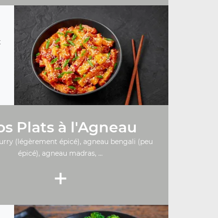
t
s Plats à l'Agneau
urry (légèrement épicé), agneau bengali (peu
épicé), agneau madras, ...
+