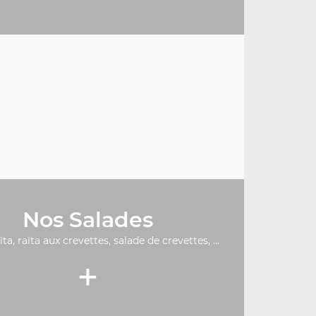
Nos Salades
ïta, raïta aux crevettes, salade de crevettes, ...
+