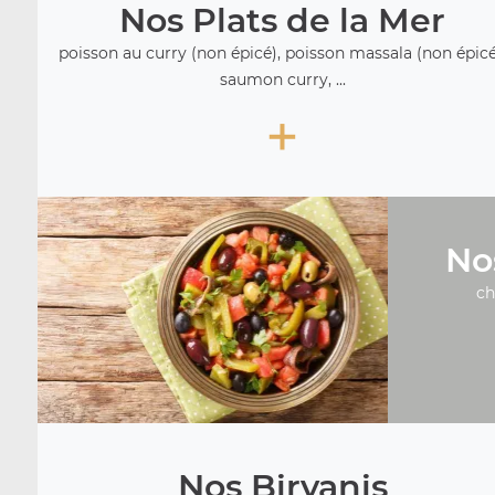
Nos Plats de la Mer
poisson au curry (non épicé), poisson massala (non épicé
saumon curry, ...
+
No
ch
Nos Biryanis