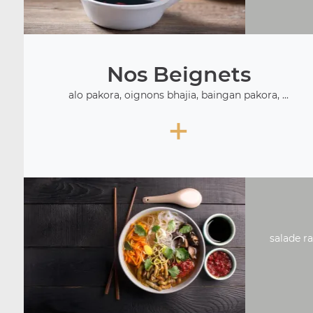
Nos Beignets
alo pakora, oignons bhajia, baingan pakora, ...
+
salade ra