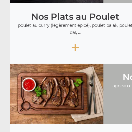
Nos Plats au Poulet
poulet au curry (légèrement épicé), poulet palak, poule
dal, ...
+
No
agneau c