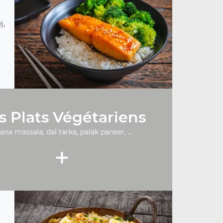
),
s Plats Végétariens
ana massala, dal tarka, palak paneer, ...
+