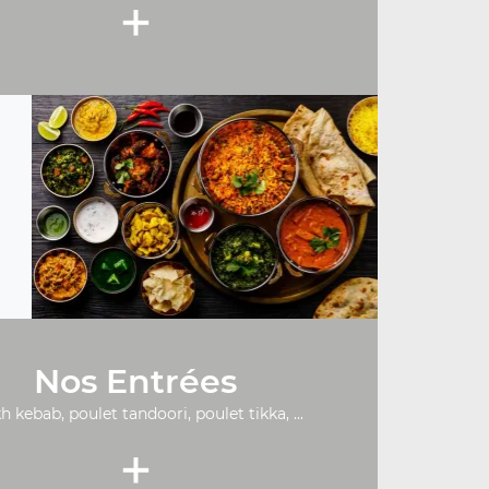
+
Nos Entrées
h kebab, poulet tandoori, poulet tikka, ...
+