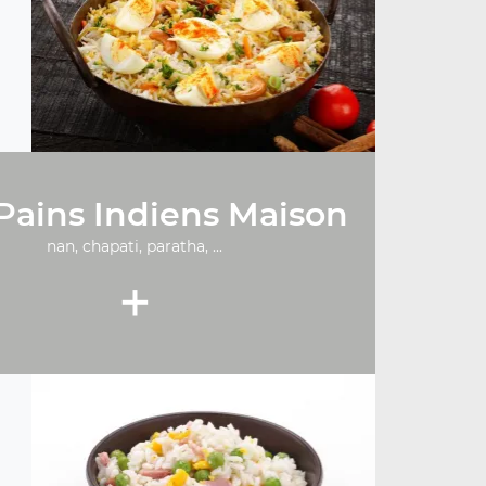
Pains Indiens Maison
nan, chapati, paratha, ...
+