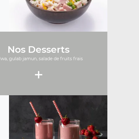
Nos Desserts
lwa, gulab jamun, salade de fruits frais
+