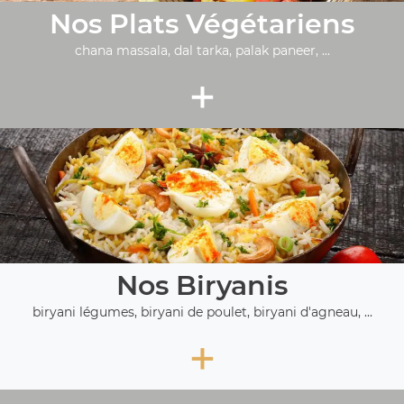
Nos Plats Végétariens
chana massala, dal tarka, palak paneer, ...
+
Nos Biryanis
biryani légumes, biryani de poulet, biryani d'agneau, ...
+