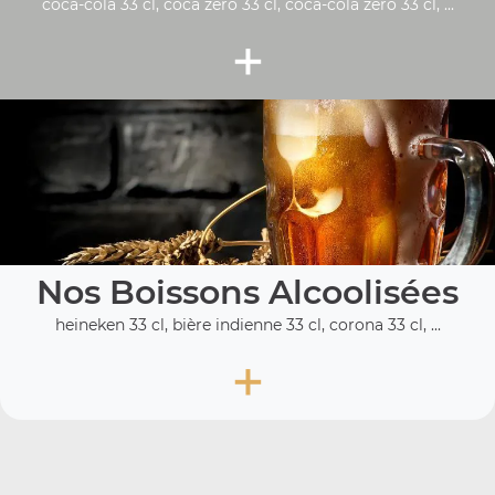
coca-cola 33 cl, coca zéro 33 cl, coca-cola zero 33 cl, ...
+
Nos Boissons Alcoolisées
heineken 33 cl, bière indienne 33 cl, corona 33 cl, ...
+