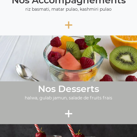
Nos Accompagnements
riz basmati, matar pulao, kashmiri pulao
+
Nos Desserts
halwa, gulab jamun, salade de fruits frais
+