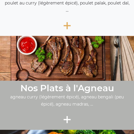
poulet au curry (légèrement épicé), poulet palak, poulet dal,
...
+
Nos Plats à l'Agneau
agneau curry (légèrement épicé), agneau bengali (peu
épicé), agneau madras, ...
+