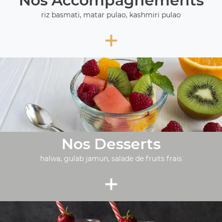
Nos Accompagnements
riz basmati, matar pulao, kashmiri pulao
+
Nos Desserts
halwa, gulab jamun, salade de fruits frais
+