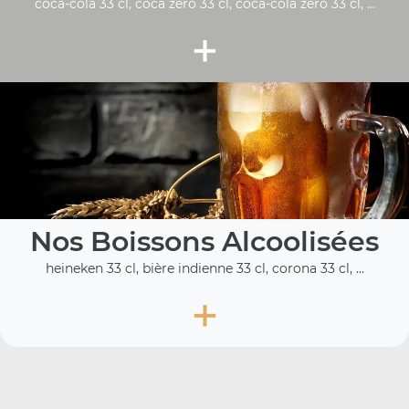
coca-cola 33 cl, coca zéro 33 cl, coca-cola zero 33 cl, ...
+
Nos Boissons Alcoolisées
heineken 33 cl, bière indienne 33 cl, corona 33 cl, ...
+