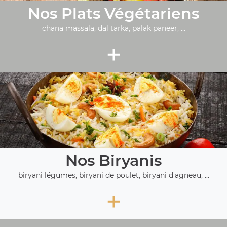
Nos Plats Végétariens
chana massala, dal tarka, palak paneer, ...
+
Nos Biryanis
biryani légumes, biryani de poulet, biryani d'agneau, ...
+