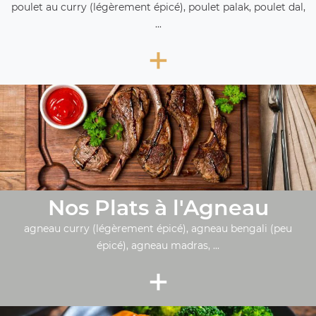
poulet au curry (légèrement épicé), poulet palak, poulet dal,
...
+
Nos Plats à l'Agneau
agneau curry (légèrement épicé), agneau bengali (peu
épicé), agneau madras, ...
+