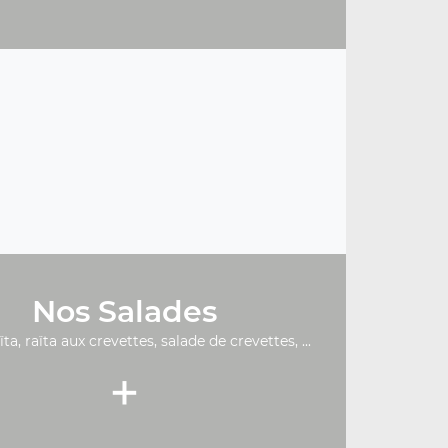
Nos Salades
ïta, raïta aux crevettes, salade de crevettes, ...
+