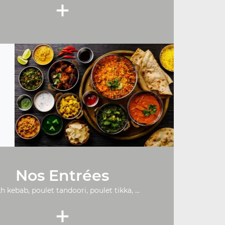
+
Nos Entrées
h kebab, poulet tandoori, poulet tikka, ...
+