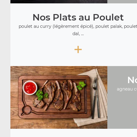
Nos Plats au Poulet
poulet au curry (légèrement épicé), poulet palak, poule
dal, ...
+
No
agneau c