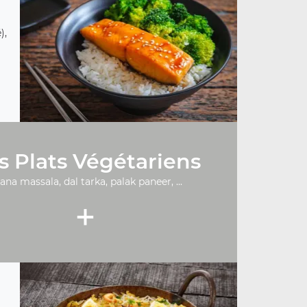
),
s Plats Végétariens
ana massala, dal tarka, palak paneer, ...
+