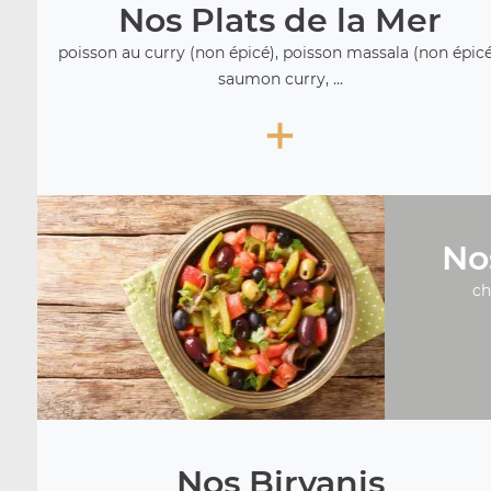
Nos Plats de la Mer
poisson au curry (non épicé), poisson massala (non épicé
saumon curry, ...
+
No
ch
Nos Biryanis