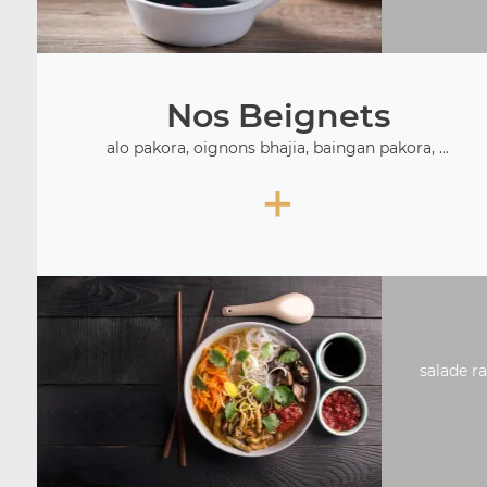
Nos Beignets
alo pakora, oignons bhajia, baingan pakora, ...
+
salade ra