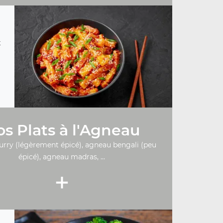
t
s Plats à l'Agneau
urry (légèrement épicé), agneau bengali (peu
épicé), agneau madras, ...
+