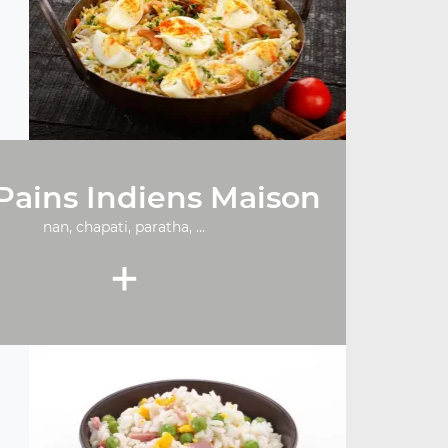
Pains Indiens Maison
nan, chapati, paratha, ...
+