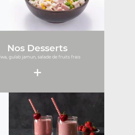
Nos Desserts
lwa, gulab jamun, salade de fruits frais
+