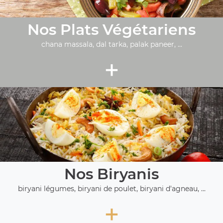
Nos Plats Végétariens
chana massala, dal tarka, palak paneer, ...
+
Nos Biryanis
biryani légumes, biryani de poulet, biryani d'agneau, ...
+