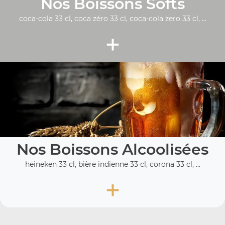
Nos Boissons Softs
coca-cola 33 cl, coca zéro 33 cl, coca-cola zero 33 cl, ...
+
Nos Boissons Alcoolisées
heineken 33 cl, bière indienne 33 cl, corona 33 cl, ...
+