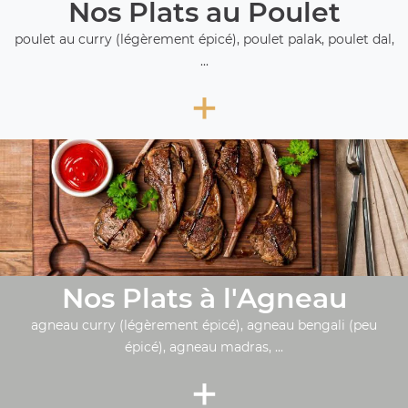
Nos Plats au Poulet
poulet au curry (légèrement épicé), poulet palak, poulet dal,
...
+
Nos Plats à l'Agneau
agneau curry (légèrement épicé), agneau bengali (peu
épicé), agneau madras, ...
+