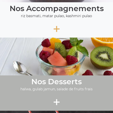
Nos Accompagnements
riz basmati, matar pulao, kashmiri pulao
+
Nos Desserts
halwa, gulab jamun, salade de fruits frais
+