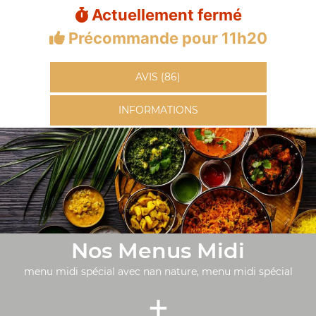
Actuellement fermé
Précommande pour 11h20
AVIS (86)
INFORMATIONS
Nos Menus Midi
menu midi spécial avec nan nature, menu midi spécial
+