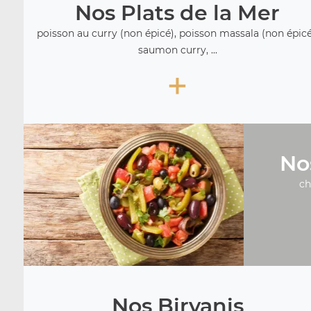
Nos Plats de la Mer
poisson au curry (non épicé), poisson massala (non épicé
saumon curry, ...
+
No
ch
Nos Biryanis