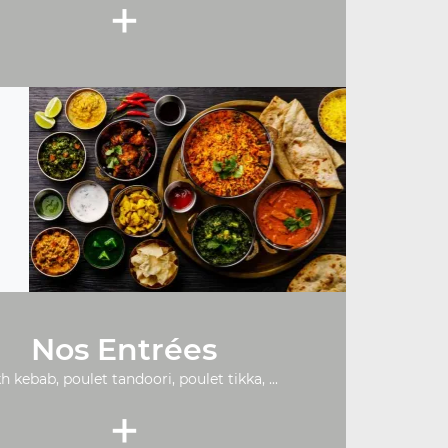
+
Nos Entrées
h kebab, poulet tandoori, poulet tikka, ...
+