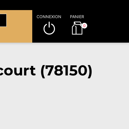
CONNEXION
PANIER
0
ourt (78150)