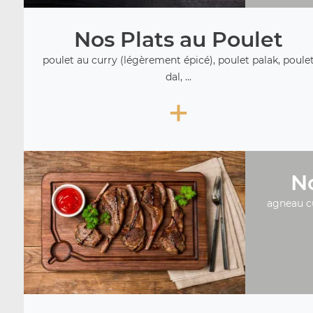
Nos Plats au Poulet
poulet au curry (légèrement épicé), poulet palak, poule
dal, ...
+
No
agneau c