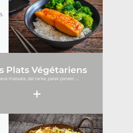
),
s Plats Végétariens
ana massala, dal tarka, palak paneer, ...
+