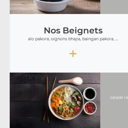
Nos Beignets
alo pakora, oignons bhajia, baingan pakora, ...
+
salade ra