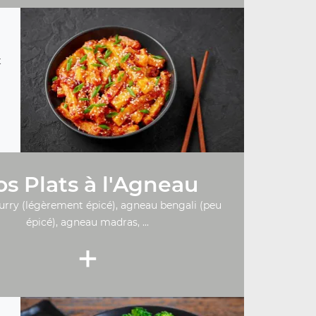
t
s Plats à l'Agneau
urry (légèrement épicé), agneau bengali (peu
épicé), agneau madras, ...
+