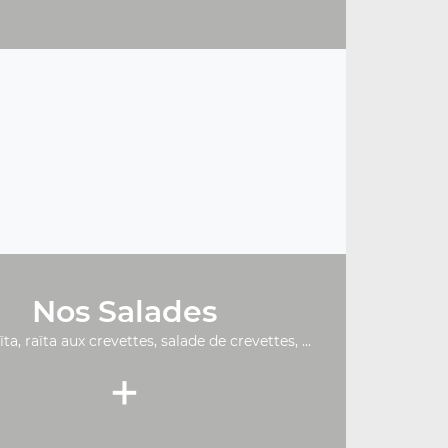
Nos Salades
ïta, raïta aux crevettes, salade de crevettes, ...
+