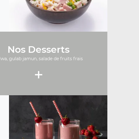
Nos Desserts
lwa, gulab jamun, salade de fruits frais
+