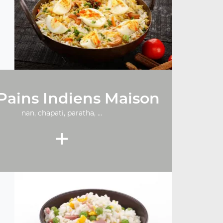
Pains Indiens Maison
nan, chapati, paratha, ...
+