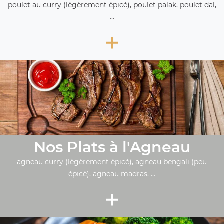
poulet au curry (légèrement épicé), poulet palak, poulet dal,
...
+
Nos Plats à l'Agneau
agneau curry (légèrement épicé), agneau bengali (peu
épicé), agneau madras, ...
+