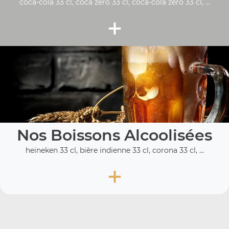
coca-cola 33 cl, coca zéro 33 cl, coca-cola zero 33 cl, ...
+
Nos Boissons Alcoolisées
heineken 33 cl, bière indienne 33 cl, corona 33 cl, ...
+