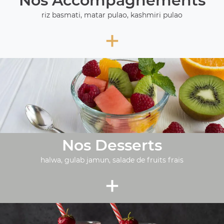
Nos Accompagnements
riz basmati, matar pulao, kashmiri pulao
+
Nos Desserts
halwa, gulab jamun, salade de fruits frais
+