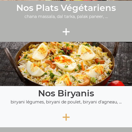
Nos Plats Végétariens
chana massala, dal tarka, palak paneer, ...
+
Nos Biryanis
biryani légumes, biryani de poulet, biryani d'agneau, ...
+