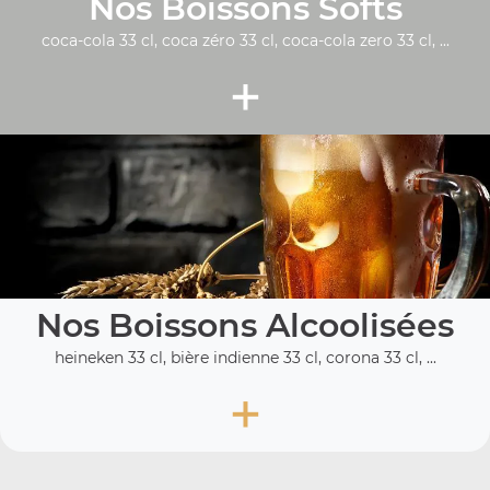
Nos Boissons Softs
coca-cola 33 cl, coca zéro 33 cl, coca-cola zero 33 cl, ...
+
Nos Boissons Alcoolisées
heineken 33 cl, bière indienne 33 cl, corona 33 cl, ...
+