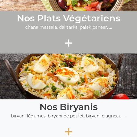
Nos Plats Végétariens
chana massala, dal tarka, palak paneer, ...
+
Nos Biryanis
biryani légumes, biryani de poulet, biryani d'agneau, ...
+