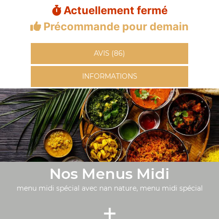
Actuellement fermé
Précommande pour demain
AVIS (86)
INFORMATIONS
Nos Menus Midi
menu midi spécial avec nan nature, menu midi spécial
+