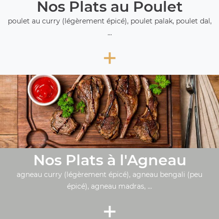
Nos Plats au Poulet
poulet au curry (légèrement épicé), poulet palak, poulet dal,
...
+
Nos Plats à l'Agneau
agneau curry (légèrement épicé), agneau bengali (peu
épicé), agneau madras, ...
+