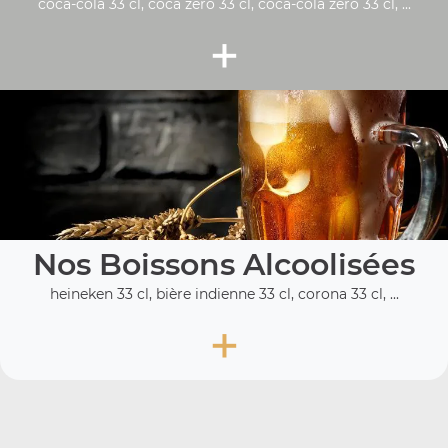
coca-cola 33 cl, coca zéro 33 cl, coca-cola zero 33 cl, ...
+
Nos Boissons Alcoolisées
heineken 33 cl, bière indienne 33 cl, corona 33 cl, ...
+