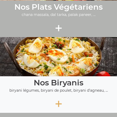
Nos Plats Végétariens
chana massala, dal tarka, palak paneer, ...
+
Nos Biryanis
biryani légumes, biryani de poulet, biryani d'agneau, ...
+