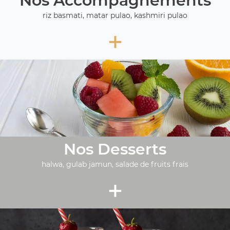
Nos Accompagnements
riz basmati, matar pulao, kashmiri pulao
+
Nos Desserts
halwa, gulab jamun, salade de fruits frais
+