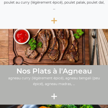
poulet au curry (légèrement épicé), poulet palak, poulet dal,
...
+
Nos Plats à l'Agneau
agneau curry (légèrement épicé), agneau bengali (peu
épicé), agneau madras, ...
+