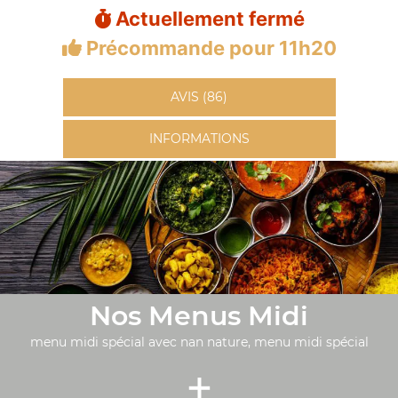
Actuellement fermé
Précommande pour 11h20
AVIS (86)
INFORMATIONS
Nos Menus Midi
menu midi spécial avec nan nature, menu midi spécial
+