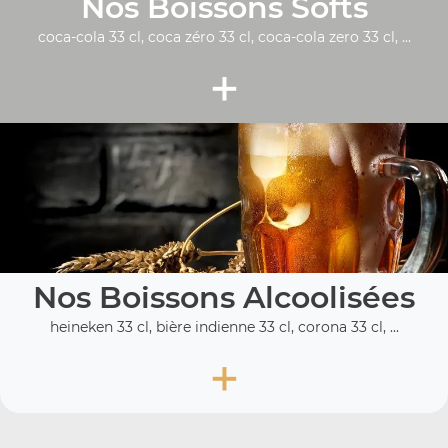
Nos Boissons Softs
coca-cola 33 cl, coca zéro 33 cl, coca-cola zero 33 cl, ...
+
Nos Boissons Alcoolisées
heineken 33 cl, bière indienne 33 cl, corona 33 cl, ...
+