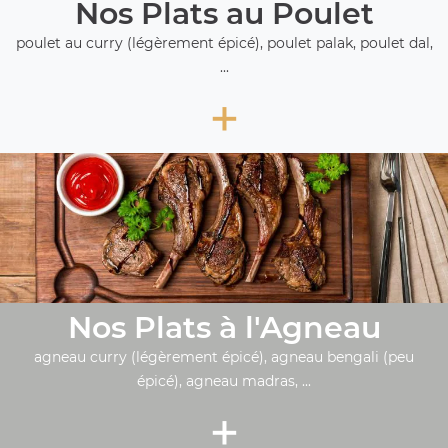
Nos Plats au Poulet
poulet au curry (légèrement épicé), poulet palak, poulet dal,
...
+
Nos Plats à l'Agneau
agneau curry (légèrement épicé), agneau bengali (peu
épicé), agneau madras, ...
+