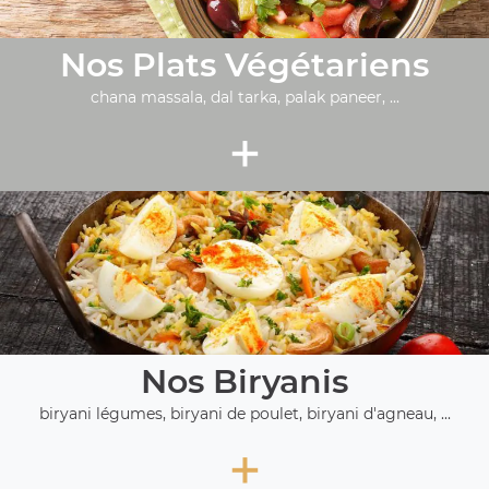
Nos Plats Végétariens
chana massala, dal tarka, palak paneer, ...
+
Nos Biryanis
biryani légumes, biryani de poulet, biryani d'agneau, ...
+