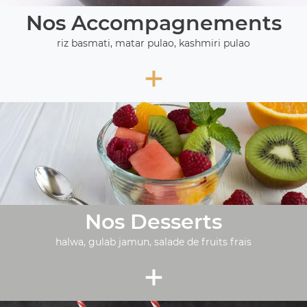
Nos Accompagnements
riz basmati, matar pulao, kashmiri pulao
+
Nos Desserts
halwa, gulab jamun, salade de fruits frais
+