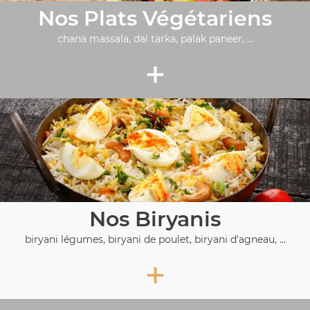
Nos Plats Végétariens
chana massala, dal tarka, palak paneer, ...
+
Nos Biryanis
biryani légumes, biryani de poulet, biryani d'agneau, ...
+