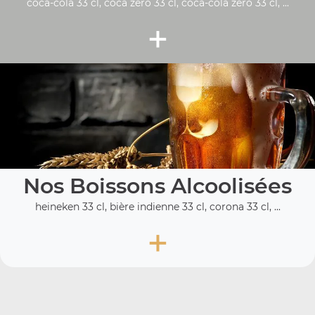
coca-cola 33 cl, coca zéro 33 cl, coca-cola zero 33 cl, ...
+
Nos Boissons Alcoolisées
heineken 33 cl, bière indienne 33 cl, corona 33 cl, ...
+