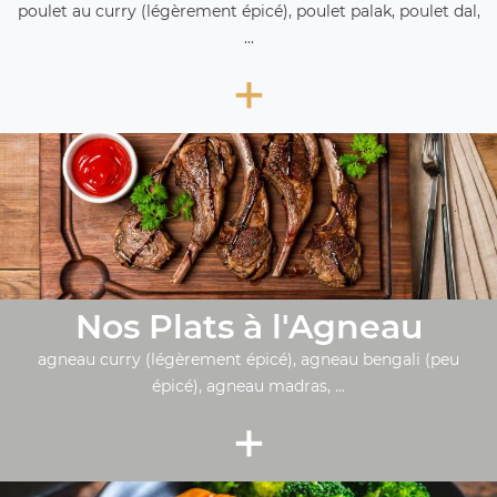
poulet au curry (légèrement épicé), poulet palak, poulet dal,
...
+
Nos Plats à l'Agneau
agneau curry (légèrement épicé), agneau bengali (peu
épicé), agneau madras, ...
+