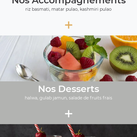
Nos Accompagnements
riz basmati, matar pulao, kashmiri pulao
+
Nos Desserts
halwa, gulab jamun, salade de fruits frais
+