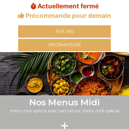
Actuellement fermé
Précommande pour demain
AVIS (86)
INFORMATIONS
Nos Menus Midi
menu midi spécial avec nan nature, menu midi spécial
+