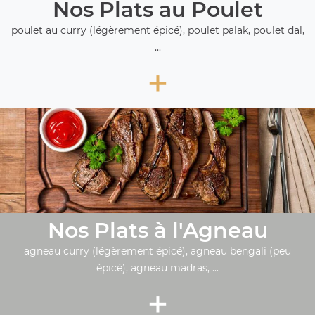
Nos Plats au Poulet
poulet au curry (légèrement épicé), poulet palak, poulet dal,
...
+
Nos Plats à l'Agneau
agneau curry (légèrement épicé), agneau bengali (peu
épicé), agneau madras, ...
+