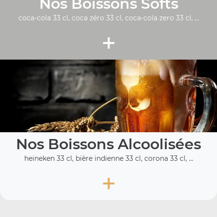
Nos Boissons Softs
coca-cola 33 cl, coca zéro 33 cl, coca-cola zero 33 cl, ...
+
Nos Boissons Alcoolisées
heineken 33 cl, bière indienne 33 cl, corona 33 cl, ...
+