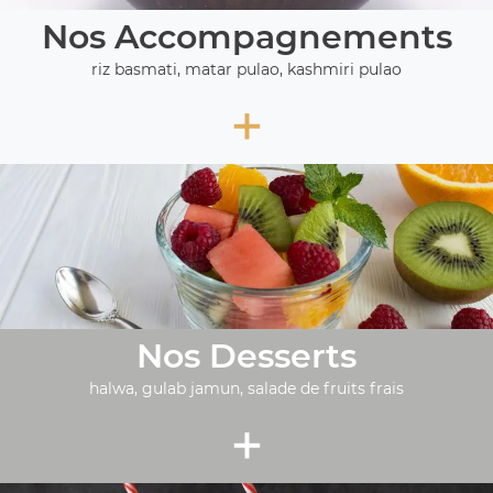
Nos Accompagnements
riz basmati, matar pulao, kashmiri pulao
+
Nos Desserts
halwa, gulab jamun, salade de fruits frais
+