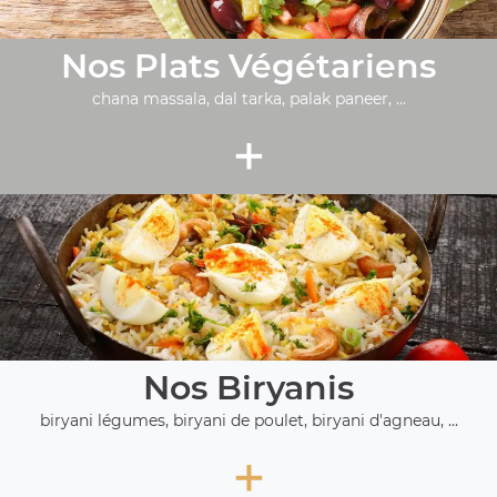
Nos Plats Végétariens
chana massala, dal tarka, palak paneer, ...
+
Nos Biryanis
biryani légumes, biryani de poulet, biryani d'agneau, ...
+