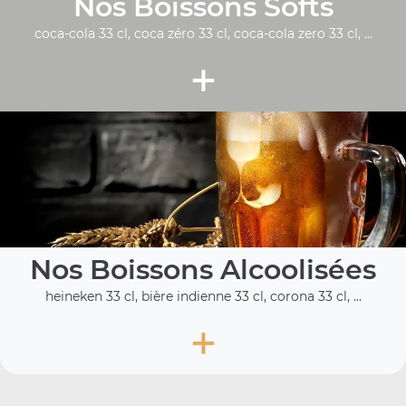
Nos Boissons Softs
coca-cola 33 cl, coca zéro 33 cl, coca-cola zero 33 cl, ...
+
Nos Boissons Alcoolisées
heineken 33 cl, bière indienne 33 cl, corona 33 cl, ...
+