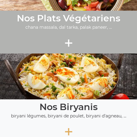
Nos Plats Végétariens
chana massala, dal tarka, palak paneer, ...
+
Nos Biryanis
biryani légumes, biryani de poulet, biryani d'agneau, ...
+