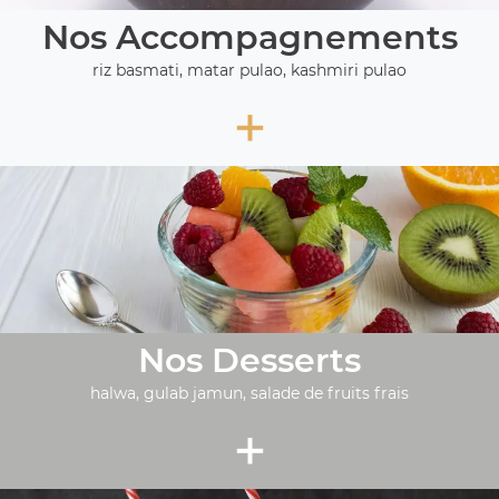
Nos Accompagnements
riz basmati, matar pulao, kashmiri pulao
+
Nos Desserts
halwa, gulab jamun, salade de fruits frais
+