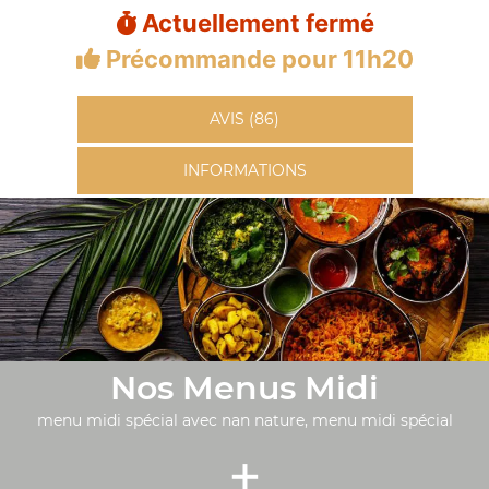
Actuellement fermé
Précommande pour 11h20
AVIS (86)
INFORMATIONS
Nos Menus Midi
menu midi spécial avec nan nature, menu midi spécial
+