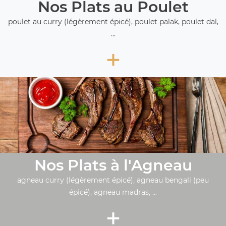
Nos Plats au Poulet
poulet au curry (légèrement épicé), poulet palak, poulet dal,
...
+
Nos Plats à l'Agneau
agneau curry (légèrement épicé), agneau bengali (peu
épicé), agneau madras, ...
+