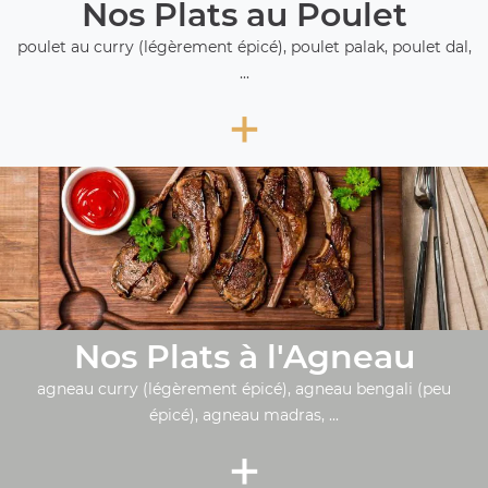
Nos Plats au Poulet
poulet au curry (légèrement épicé), poulet palak, poulet dal,
...
+
Nos Plats à l'Agneau
agneau curry (légèrement épicé), agneau bengali (peu
épicé), agneau madras, ...
+