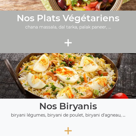
Nos Plats Végétariens
chana massala, dal tarka, palak paneer, ...
+
Nos Biryanis
biryani légumes, biryani de poulet, biryani d'agneau, ...
+