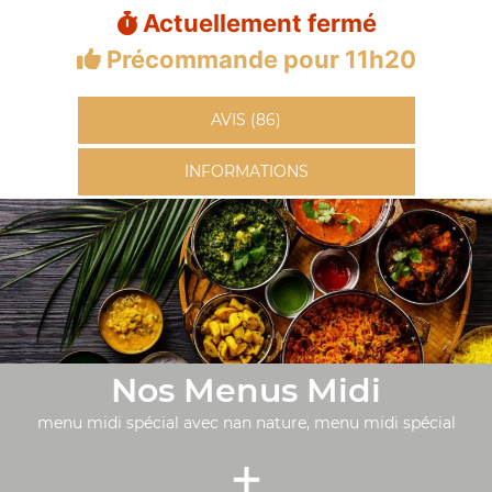
Actuellement fermé
Précommande pour 11h20
AVIS (86)
INFORMATIONS
Nos Menus Midi
menu midi spécial avec nan nature, menu midi spécial
+