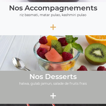
Nos Accompagnements
riz basmati, matar pulao, kashmiri pulao
+
Nos Desserts
halwa, gulab jamun, salade de fruits frais
+