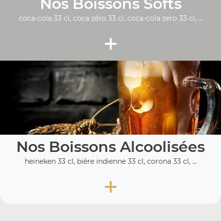
Nos Boissons Softs
coca-cola 33 cl, coca zéro 33 cl, coca-cola zero 33 cl, ...
+
Nos Boissons Alcoolisées
heineken 33 cl, bière indienne 33 cl, corona 33 cl, ...
+