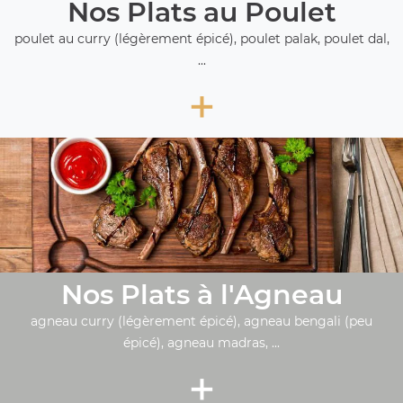
Nos Plats au Poulet
poulet au curry (légèrement épicé), poulet palak, poulet dal,
...
+
Nos Plats à l'Agneau
agneau curry (légèrement épicé), agneau bengali (peu
épicé), agneau madras, ...
+