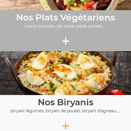
Nos Plats Végétariens
chana massala, dal tarka, palak paneer, ...
+
Nos Biryanis
biryani légumes, biryani de poulet, biryani d'agneau, ...
+