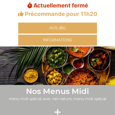
Actuellement fermé
Précommande pour 11h20
AVIS (86)
INFORMATIONS
Nos Menus Midi
menu midi spécial avec nan nature, menu midi spécial
+