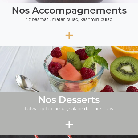
Nos Accompagnements
riz basmati, matar pulao, kashmiri pulao
+
Nos Desserts
halwa, gulab jamun, salade de fruits frais
+