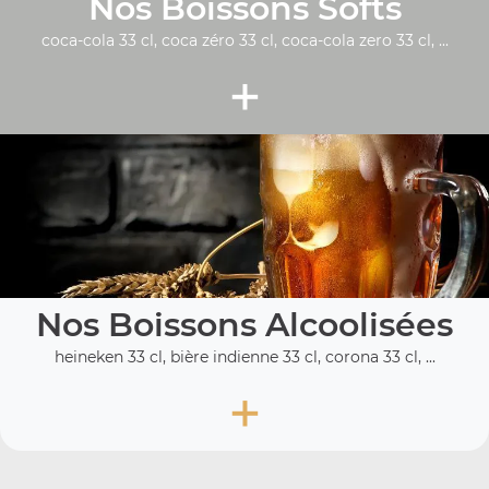
Nos Boissons Softs
coca-cola 33 cl, coca zéro 33 cl, coca-cola zero 33 cl, ...
+
Nos Boissons Alcoolisées
heineken 33 cl, bière indienne 33 cl, corona 33 cl, ...
+