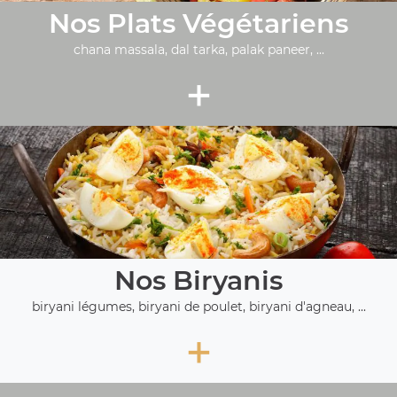
Nos Plats Végétariens
chana massala, dal tarka, palak paneer, ...
+
Nos Biryanis
biryani légumes, biryani de poulet, biryani d'agneau, ...
+