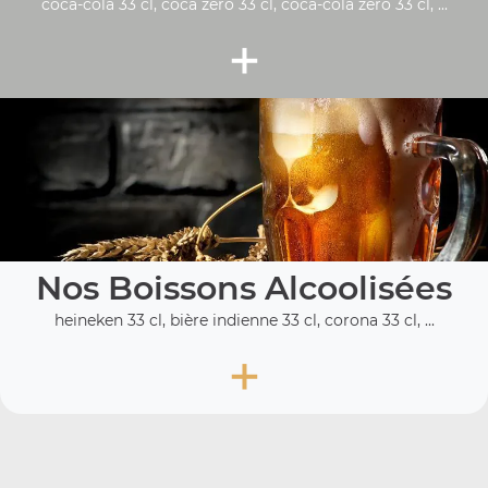
coca-cola 33 cl, coca zéro 33 cl, coca-cola zero 33 cl, ...
+
Nos Boissons Alcoolisées
heineken 33 cl, bière indienne 33 cl, corona 33 cl, ...
+