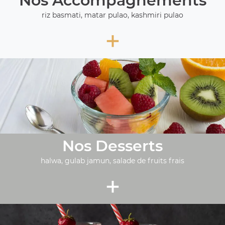
Nos Accompagnements
riz basmati, matar pulao, kashmiri pulao
+
Nos Desserts
halwa, gulab jamun, salade de fruits frais
+