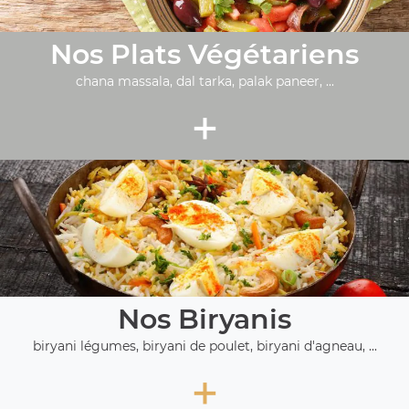
Nos Plats Végétariens
chana massala, dal tarka, palak paneer, ...
+
Nos Biryanis
biryani légumes, biryani de poulet, biryani d'agneau, ...
+