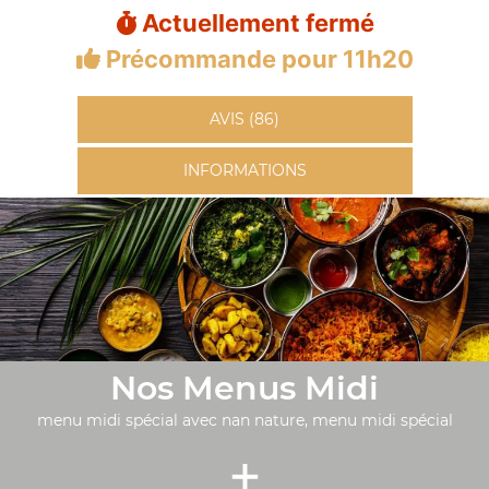
Actuellement fermé
Précommande pour 11h20
AVIS (86)
INFORMATIONS
Nos Menus Midi
menu midi spécial avec nan nature, menu midi spécial
+