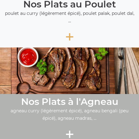
Nos Plats au Poulet
poulet au curry (légèrement épicé), poulet palak, poulet dal,
...
+
Nos Plats à l'Agneau
agneau curry (légèrement épicé), agneau bengali (peu
épicé), agneau madras, ...
+