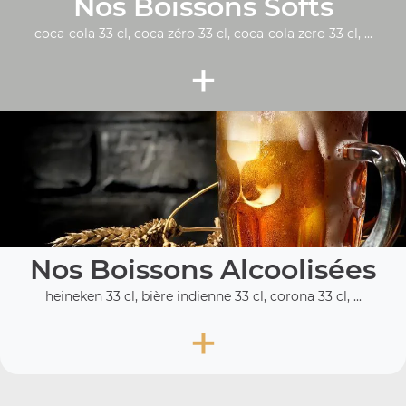
Nos Boissons Softs
coca-cola 33 cl, coca zéro 33 cl, coca-cola zero 33 cl, ...
+
Nos Boissons Alcoolisées
heineken 33 cl, bière indienne 33 cl, corona 33 cl, ...
+