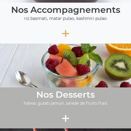
Nos Accompagnements
riz basmati, matar pulao, kashmiri pulao
+
Nos Desserts
halwa, gulab jamun, salade de fruits frais
+