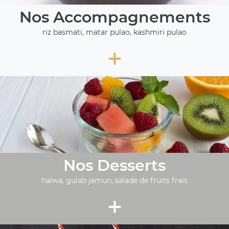
Nos Accompagnements
riz basmati, matar pulao, kashmiri pulao
+
Nos Desserts
halwa, gulab jamun, salade de fruits frais
+