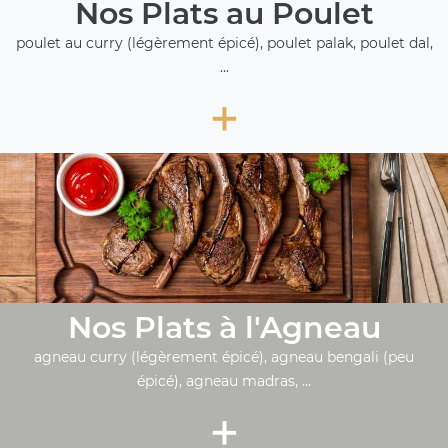
Nos Plats au Poulet
poulet au curry (légèrement épicé), poulet palak, poulet dal,
...
+
Nos Plats à l'Agneau
agneau curry (légèrement épicé), agneau bengali (peu
épicé), agneau madras, ...
+