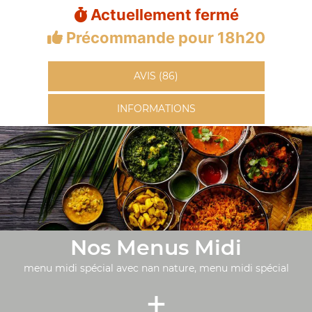
Actuellement fermé
Précommande pour 18h20
AVIS (86)
INFORMATIONS
Nos Menus Midi
menu midi spécial avec nan nature, menu midi spécial
+