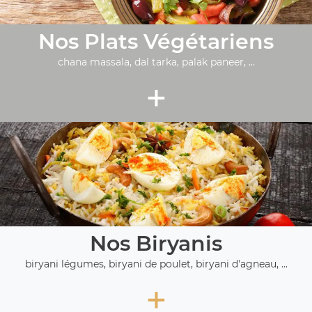
Nos Plats Végétariens
chana massala, dal tarka, palak paneer, ...
+
Nos Biryanis
biryani légumes, biryani de poulet, biryani d'agneau, ...
+