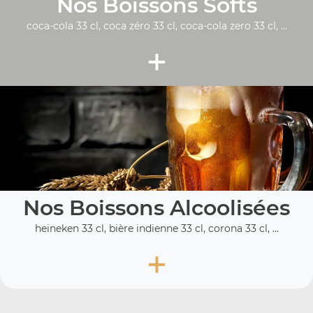
Nos Boissons Softs
coca-cola 33 cl, coca zéro 33 cl, coca-cola zero 33 cl, ...
+
Nos Boissons Alcoolisées
heineken 33 cl, bière indienne 33 cl, corona 33 cl, ...
+