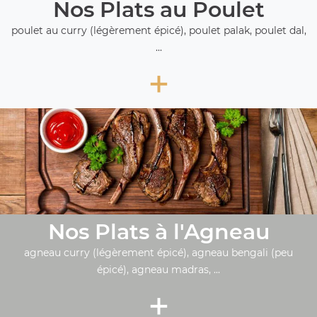
Nos Plats au Poulet
poulet au curry (légèrement épicé), poulet palak, poulet dal,
...
+
Nos Plats à l'Agneau
agneau curry (légèrement épicé), agneau bengali (peu
épicé), agneau madras, ...
+