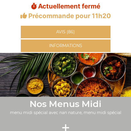
Actuellement fermé
Précommande pour 11h20
AVIS (86)
INFORMATIONS
Nos Menus Midi
menu midi spécial avec nan nature, menu midi spécial
+