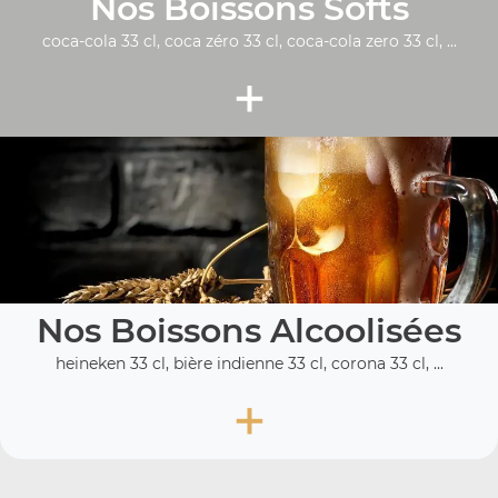
Nos Boissons Softs
coca-cola 33 cl, coca zéro 33 cl, coca-cola zero 33 cl, ...
+
Nos Boissons Alcoolisées
heineken 33 cl, bière indienne 33 cl, corona 33 cl, ...
+