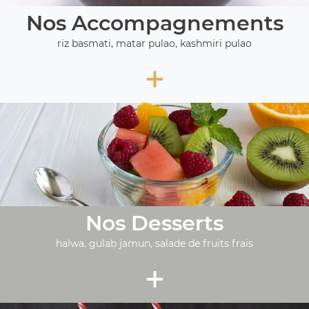
Nos Accompagnements
riz basmati, matar pulao, kashmiri pulao
+
Nos Desserts
halwa, gulab jamun, salade de fruits frais
+