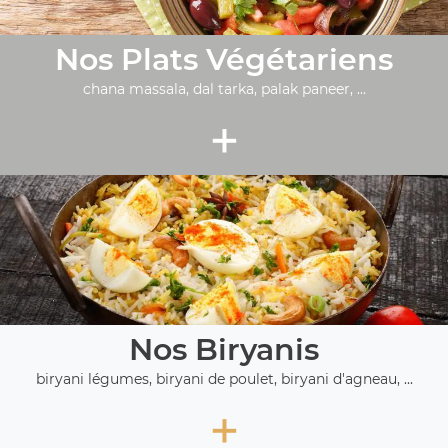
Nos Plats Végétariens
chana massala, dal tarka, palak paneer, ...
+
Nos Biryanis
biryani légumes, biryani de poulet, biryani d'agneau, ...
+