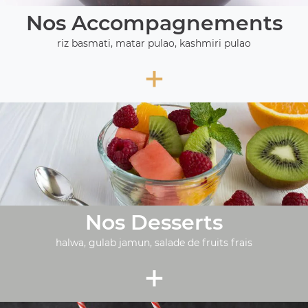
Nos Accompagnements
riz basmati, matar pulao, kashmiri pulao
+
Nos Desserts
halwa, gulab jamun, salade de fruits frais
+