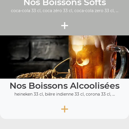
Nos Boissons Softs
coca-cola 33 cl, coca zéro 33 cl, coca-cola zero 33 cl, ...
+
Nos Boissons Alcoolisées
heineken 33 cl, bière indienne 33 cl, corona 33 cl, ...
+