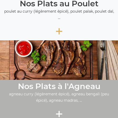
Nos Plats au Poulet
poulet au curry (légèrement épicé), poulet palak, poulet dal,
...
+
Nos Plats à l'Agneau
agneau curry (légèrement épicé), agneau bengali (peu
épicé), agneau madras, ...
+