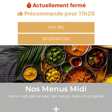
Actuellement fermé
Précommande pour 11h20
AVIS (86)
INFORMATIONS
Nos Menus Midi
menu midi spécial avec nan nature, menu midi spécial
+