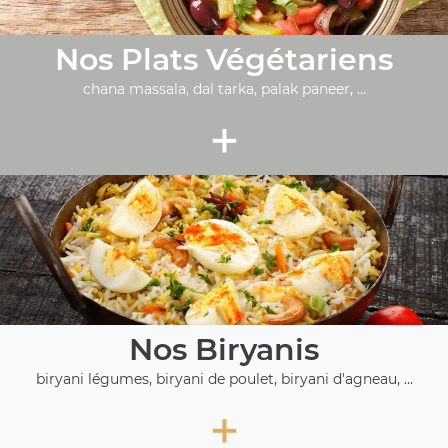
Nos Plats Végétariens
chana massala, dal tarka, palak paneer, ...
+
Nos Biryanis
biryani légumes, biryani de poulet, biryani d'agneau, ...
+