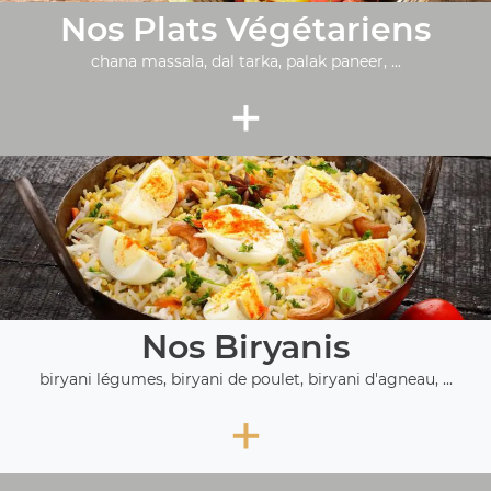
Nos Plats Végétariens
chana massala, dal tarka, palak paneer, ...
+
Nos Biryanis
biryani légumes, biryani de poulet, biryani d'agneau, ...
+