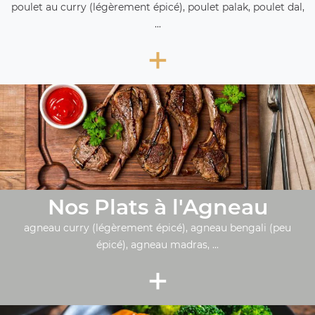
poulet au curry (légèrement épicé), poulet palak, poulet dal,
...
+
Nos Plats à l'Agneau
agneau curry (légèrement épicé), agneau bengali (peu
épicé), agneau madras, ...
+