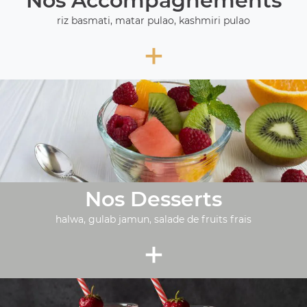
Nos Accompagnements
riz basmati, matar pulao, kashmiri pulao
+
Nos Desserts
halwa, gulab jamun, salade de fruits frais
+