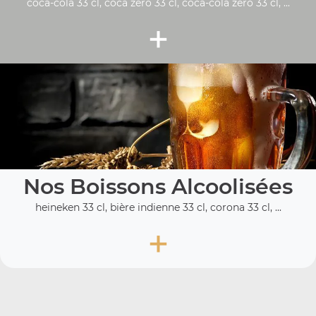
coca-cola 33 cl, coca zéro 33 cl, coca-cola zero 33 cl, ...
+
Nos Boissons Alcoolisées
heineken 33 cl, bière indienne 33 cl, corona 33 cl, ...
+