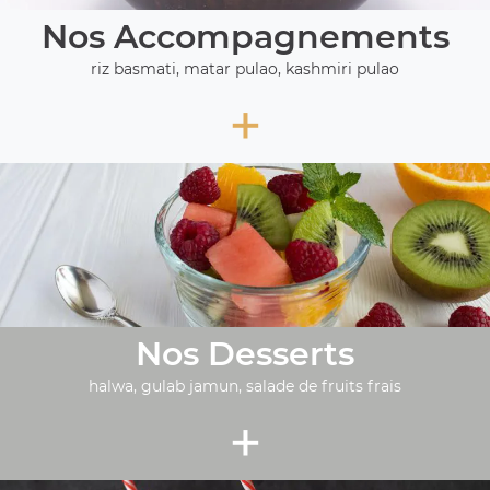
Nos Accompagnements
riz basmati, matar pulao, kashmiri pulao
+
Nos Desserts
halwa, gulab jamun, salade de fruits frais
+