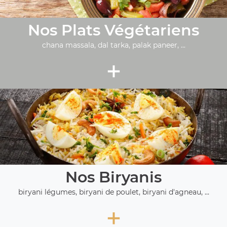
Nos Plats Végétariens
chana massala, dal tarka, palak paneer, ...
+
Nos Biryanis
biryani légumes, biryani de poulet, biryani d'agneau, ...
+