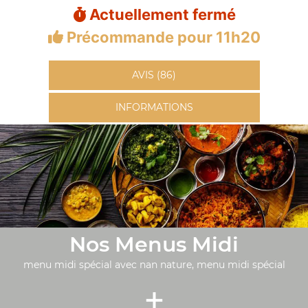
Actuellement fermé
Précommande pour 11h20
AVIS (86)
INFORMATIONS
Nos Menus Midi
menu midi spécial avec nan nature, menu midi spécial
+