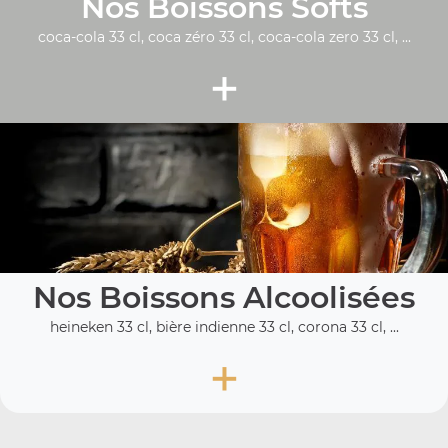
Nos Boissons Softs
coca-cola 33 cl, coca zéro 33 cl, coca-cola zero 33 cl, ...
+
Nos Boissons Alcoolisées
heineken 33 cl, bière indienne 33 cl, corona 33 cl, ...
+