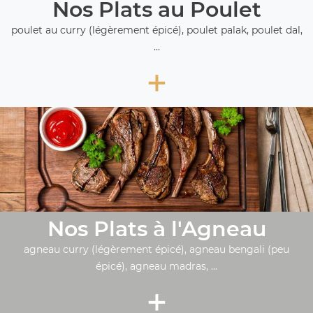
Nos Plats au Poulet
poulet au curry (légèrement épicé), poulet palak, poulet dal,
...
+
Nos Plats à l'Agneau
agneau curry (légèrement épicé), agneau bengali (peu
épicé), agneau madras, ...
+