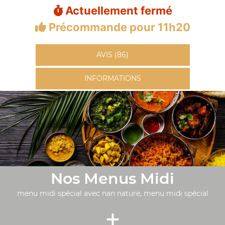
Actuellement fermé
Précommande pour 11h20
AVIS (86)
INFORMATIONS
Nos Menus Midi
menu midi spécial avec nan nature, menu midi spécial
+