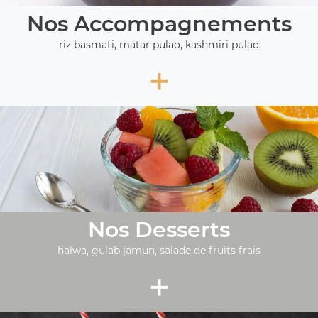
Nos Accompagnements
riz basmati, matar pulao, kashmiri pulao
+
Nos Desserts
halwa, gulab jamun, salade de fruits frais
+