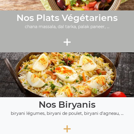
Nos Plats Végétariens
chana massala, dal tarka, palak paneer, ...
+
Nos Biryanis
biryani légumes, biryani de poulet, biryani d'agneau, ...
+