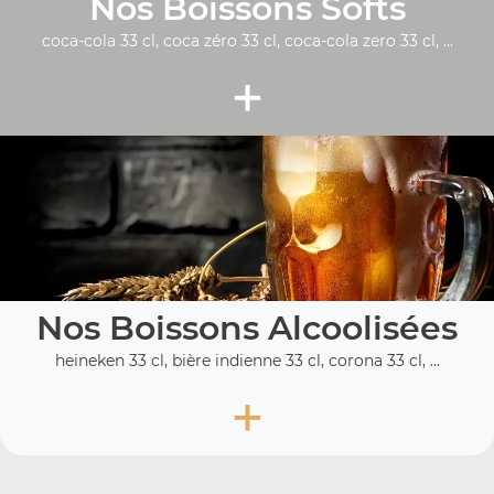
Nos Boissons Softs
coca-cola 33 cl, coca zéro 33 cl, coca-cola zero 33 cl, ...
+
Nos Boissons Alcoolisées
heineken 33 cl, bière indienne 33 cl, corona 33 cl, ...
+