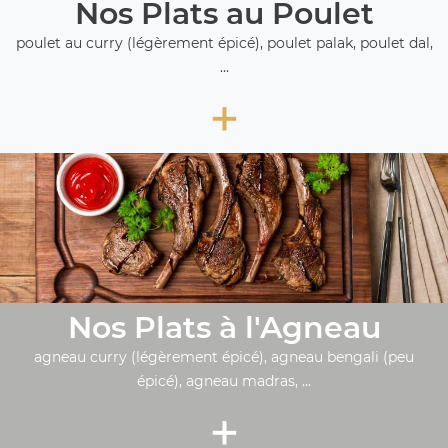
Nos Plats au Poulet
poulet au curry (légèrement épicé), poulet palak, poulet dal,
...
+
Nos Plats à l'Agneau
agneau curry (légèrement épicé), agneau bengali (peu
épicé), agneau madras, ...
+