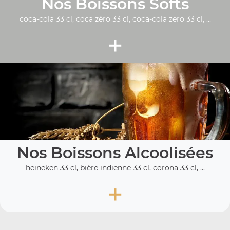
Nos Boissons Softs
coca-cola 33 cl, coca zéro 33 cl, coca-cola zero 33 cl, ...
+
Nos Boissons Alcoolisées
heineken 33 cl, bière indienne 33 cl, corona 33 cl, ...
+