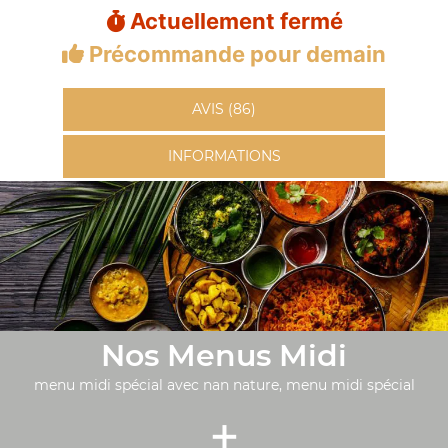
Actuellement fermé
Précommande pour demain
AVIS (86)
INFORMATIONS
Nos Menus Midi
menu midi spécial avec nan nature, menu midi spécial
+