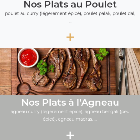
Nos Plats au Poulet
poulet au curry (légèrement épicé), poulet palak, poulet dal,
...
+
Nos Plats à l'Agneau
agneau curry (légèrement épicé), agneau bengali (peu
épicé), agneau madras, ...
+