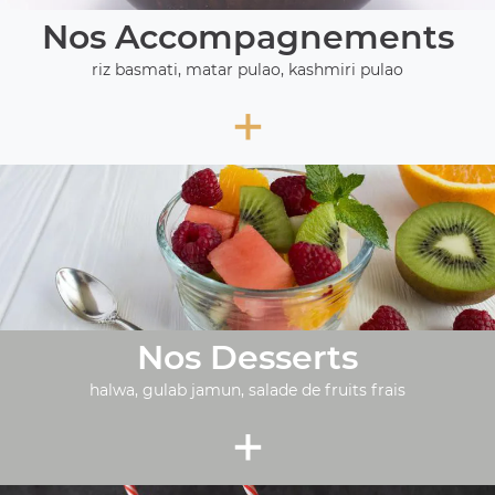
Nos Accompagnements
riz basmati, matar pulao, kashmiri pulao
+
Nos Desserts
halwa, gulab jamun, salade de fruits frais
+