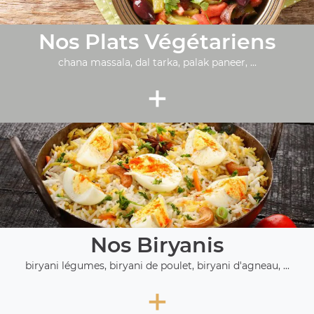
Nos Plats Végétariens
chana massala, dal tarka, palak paneer, ...
+
Nos Biryanis
biryani légumes, biryani de poulet, biryani d'agneau, ...
+