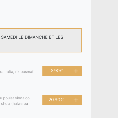
E SAMEDI LE DIMANCHE ET LES
16.90
€
a, raita, riz basmati
u poulet vindaloo
20.90
€
 choix (halwa ou