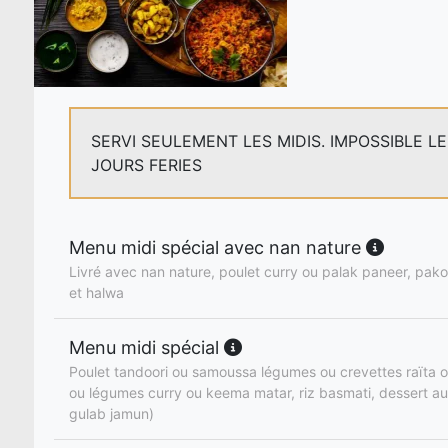
SERVI SEULEMENT LES MIDIS. IMPOSSIBLE L
JOURS FERIES
Menu midi spécial avec nan nature
Livré avec nan nature, poulet curry ou palak paneer, pakor
et halwa
Menu midi spécial
Poulet tandoori ou samoussa légumes ou crevettes raïta o
ou légumes curry ou keema matar, riz basmati, dessert au
gulab jamun)