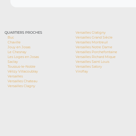
QUARTIERS PROCHES
Versailles Glatigny
Buc
Versailles Grand Siècle
Chaville
Versailles Montreuil
Jouy en Josas
Versailles Notre Dame
Le Chesnay
Versailles Porchefontaine
Les Loges en Josas
Versailles Richard Mique
Saclay
Versailles Saint Louis
Toussus-le-Noble
Versailles Satory
Vélizy Villacoublay
Viroflay
Versailles
Versailles Chateau
Versailles Clagny