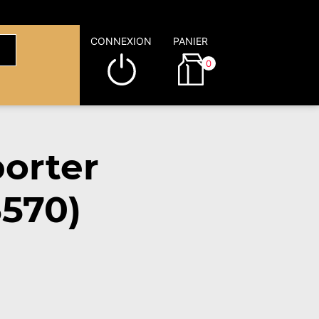
CONNEXION
PANIER
0
orter
5570)