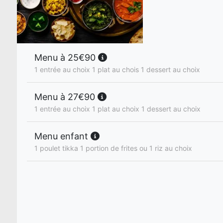
Menu à 25€90
1 entrée au choix 1 plat au chois 1 dessert au choix
Menu à 27€90
1 entrée au choix 1 plat au choix 1 dessert au choix
Menu enfant
1 poulet tikka 1 portion de frites ou 1 riz au choix