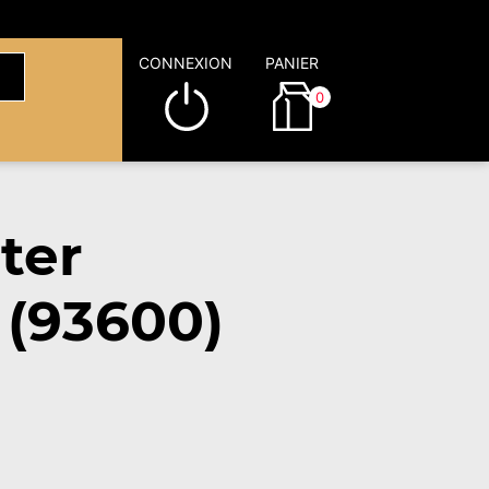
CONNEXION
PANIER
0
ter
 (93600)