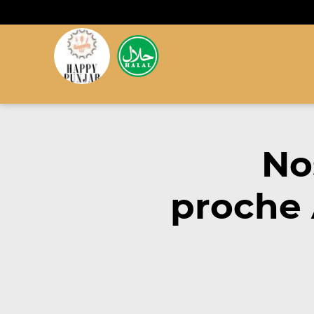
No
proche 