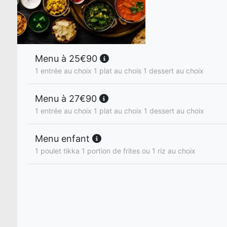
Menu à 25€90
1 entrée au choix 1 plat au chois 1 dessert au choix
Menu à 27€90
1 entrée au choix 1 plat au choix 1 dessert au choix
Menu enfant
1 poulet tikka 1 portion de frites ou 1 riz au choix