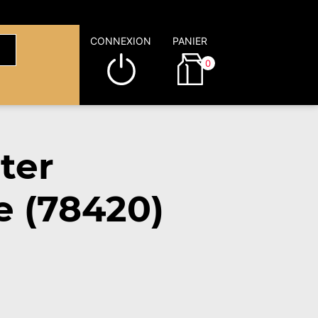
CONNEXION
PANIER
0
ter
e (78420)