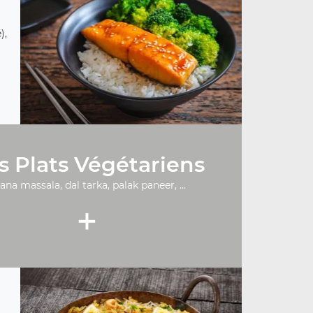
),
s Plats Végétariens
ana massala, dal tarka, palak paneer, ...
+