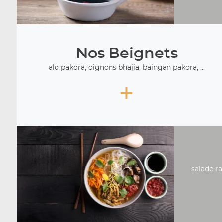
Nos Beignets
alo pakora, oignons bhajia, baingan pakora, ...
+
salade ra