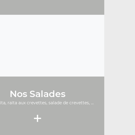
Nos Salades
ïta, raïta aux crevettes, salade de crevettes, ...
+