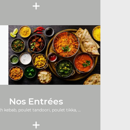
+
Nos Entrées
h kebab, poulet tandoori, poulet tikka, ...
+