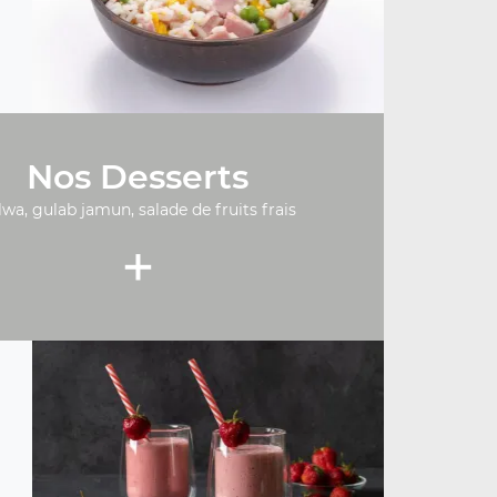
Nos Desserts
lwa, gulab jamun, salade de fruits frais
+