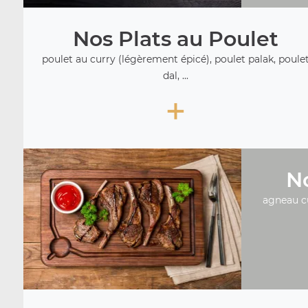
Nos Plats au Poulet
poulet au curry (légèrement épicé), poulet palak, poule
dal, ...
+
No
agneau c