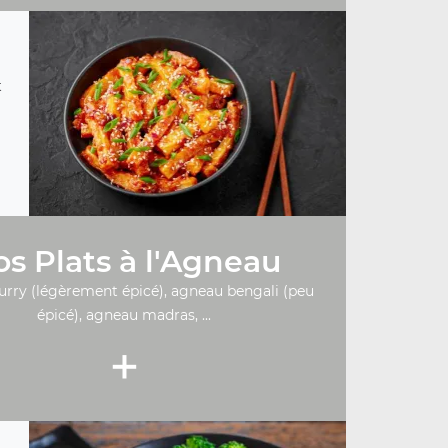
t
s Plats à l'Agneau
urry (légèrement épicé), agneau bengali (peu
épicé), agneau madras, ...
+