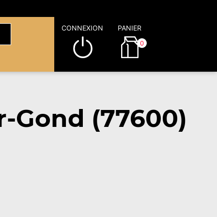
CONNEXION
PANIER
0
r-Gond (77600)