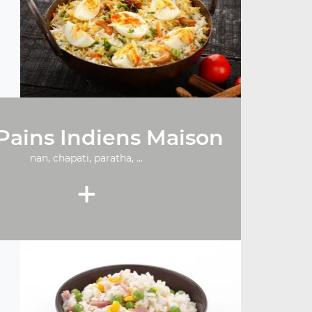
Pains Indiens Maison
nan, chapati, paratha, ...
+