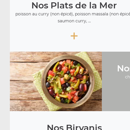
Nos Plats de la Mer
poisson au curry (non épicé), poisson massala (non épicé
saumon curry, ...
+
No
ch
Nos Biryanis