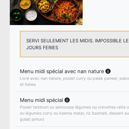
SERVI SEULEMENT LES MIDIS. IMPOSSIBLE L
JOURS FERIES
Menu midi spécial avec nan nature
Livré avec nan nature, poulet curry ou palak paneer, pakor
et halwa
Menu midi spécial
Poulet tandoori ou samoussa légumes ou crevettes raïta o
ou légumes curry ou keema matar, riz basmati, dessert au
gulab jamun)