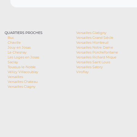
QUARTIERS PROCHES
Versailles Glatigny
Buc
Versailles Grand Siècle
Chaville
Versailles Montreuil
Jouy en Josas
Versailles Notre Dame
Le Chesnay
Versailles Porchefontaine
Les Loges en Josas
Versailles Richard Mique
Saclay
Versailles Saint Louis
Toussus-le-Noble
Versailles Satory
Vélizy Villacoublay
Viroflay
Versailles
Versailles Chateau
Versailles Clagny