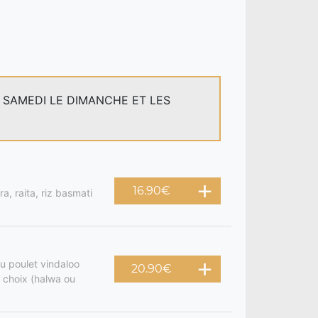
E SAMEDI LE DIMANCHE ET LES
16.90
€
a, raita, riz basmati
u poulet vindaloo
20.90
€
 choix (halwa ou