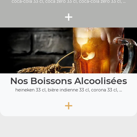
coca-cola 33 cl, coca zéro 33 cl, coca-cola zero 33 cl, ...
+
Nos Boissons Alcoolisées
heineken 33 cl, bière indienne 33 cl, corona 33 cl, ...
+