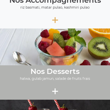
Nos Accompagnements
riz basmati, matar pulao, kashmiri pulao
+
Nos Desserts
halwa, gulab jamun, salade de fruits frais
+