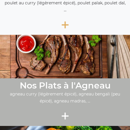
poulet au curry (légèrement épicé), poulet palak, poulet dal,
...
+
Nos Plats à l'Agneau
agneau curry (légèrement épicé), agneau bengali (peu
épicé), agneau madras, ...
+