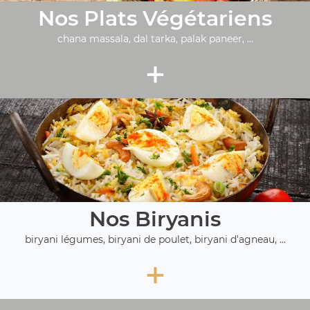
Nos Plats Végétariens
chana massala, dal tarka, palak paneer, ...
+
Nos Biryanis
biryani légumes, biryani de poulet, biryani d'agneau, ...
+