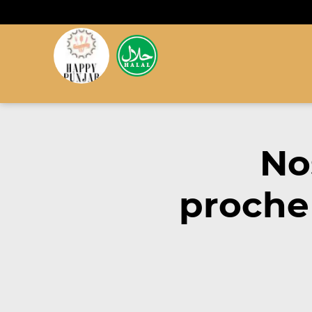
No
proche