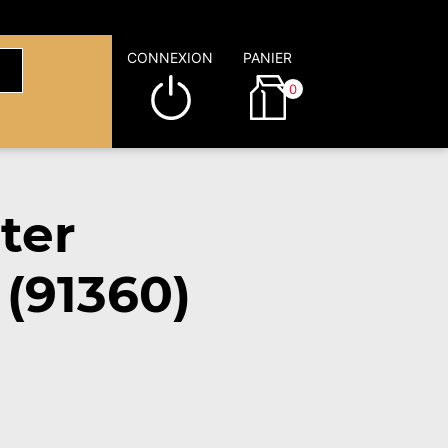
CONNEXION
PANIER
0
ter
(91360)