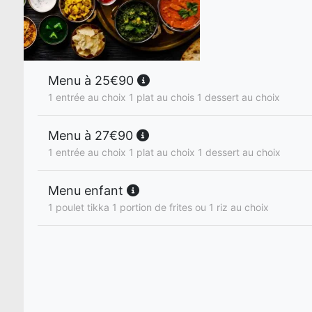
Menu à 25€90
1 entrée au choix 1 plat au chois 1 dessert au choix
Menu à 27€90
1 entrée au choix 1 plat au choix 1 dessert au choix
Menu enfant
1 poulet tikka 1 portion de frites ou 1 riz au choix