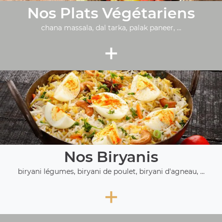
Nos Plats Végétariens
chana massala, dal tarka, palak paneer, ...
+
Nos Biryanis
biryani légumes, biryani de poulet, biryani d'agneau, ...
+