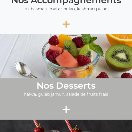
Nos Accompagnements
riz basmati, matar pulao, kashmiri pulao
+
Nos Desserts
halwa, gulab jamun, salade de fruits frais
+