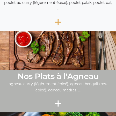
poulet au curry (légèrement épicé), poulet palak, poulet dal,
...
+
Nos Plats à l'Agneau
agneau curry (légèrement épicé), agneau bengali (peu
épicé), agneau madras, ...
+