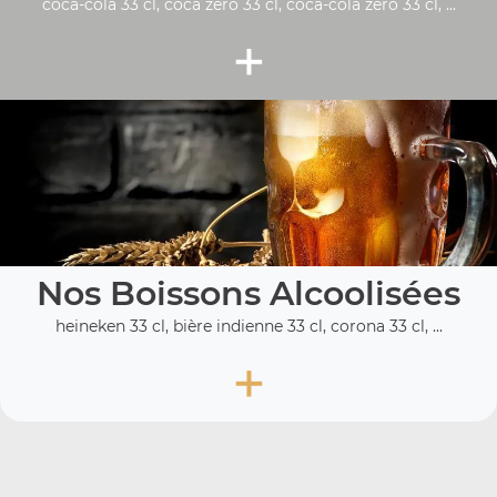
coca-cola 33 cl, coca zéro 33 cl, coca-cola zero 33 cl, ...
+
Nos Boissons Alcoolisées
heineken 33 cl, bière indienne 33 cl, corona 33 cl, ...
+