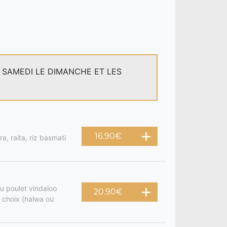
E SAMEDI LE DIMANCHE ET LES
16.90
€
a, raita, riz basmati
u poulet vindaloo
20.90
€
 choix (halwa ou