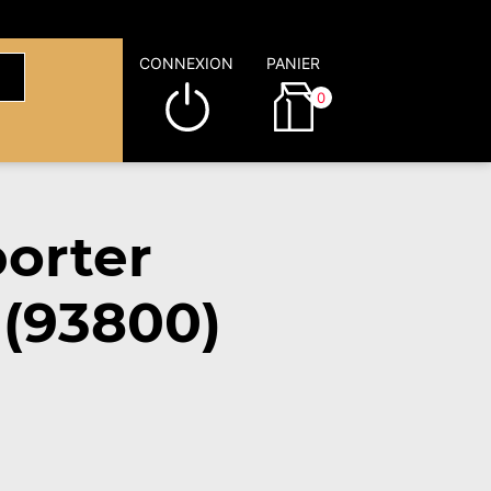
CONNEXION
PANIER
0
orter
 (93800)