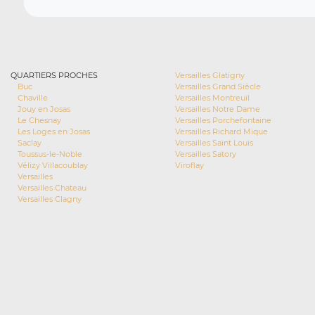
QUARTIERS PROCHES
Versailles Glatigny
Buc
Versailles Grand Siècle
Chaville
Versailles Montreuil
Jouy en Josas
Versailles Notre Dame
Le Chesnay
Versailles Porchefontaine
Les Loges en Josas
Versailles Richard Mique
Saclay
Versailles Saint Louis
Toussus-le-Noble
Versailles Satory
Vélizy Villacoublay
Viroflay
Versailles
Versailles Chateau
Versailles Clagny