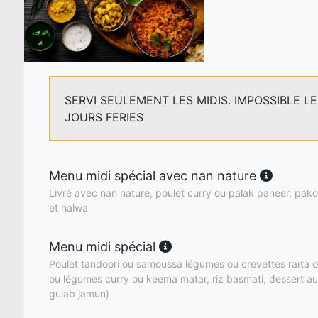
SERVI SEULEMENT LES MIDIS. IMPOSSIBLE L
JOURS FERIES
Menu midi spécial avec nan nature
Livré avec nan nature, poulet curry ou palak paneer, pakor
et halwa
Menu midi spécial
Poulet tandoori ou samoussa légumes ou crevettes raïta o
ou légumes curry ou keema matar, riz basmati, dessert au
gulab jamun)