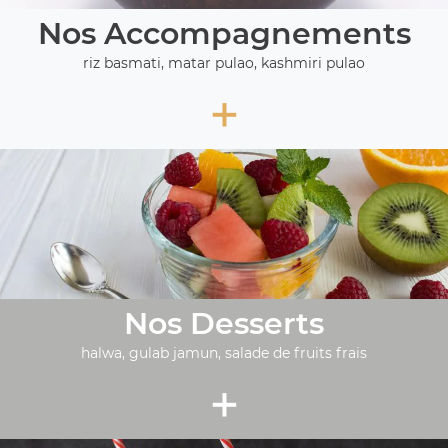
Nos Accompagnements
riz basmati, matar pulao, kashmiri pulao
+
Nos Desserts
halwa, gulab jamun, salade de fruits frais
+