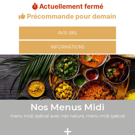
Actuellement fermé
Précommande pour demain
AVIS (86)
INFORMATIONS
Nos Menus Midi
menu midi spécial avec nan nature, menu midi spécial
+