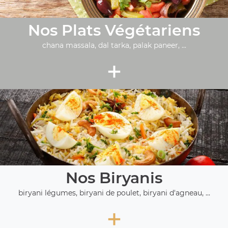
Nos Plats Végétariens
chana massala, dal tarka, palak paneer, ...
+
Nos Biryanis
biryani légumes, biryani de poulet, biryani d'agneau, ...
+