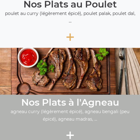
Nos Plats au Poulet
poulet au curry (légèrement épicé), poulet palak, poulet dal,
...
+
Nos Plats à l'Agneau
agneau curry (légèrement épicé), agneau bengali (peu
épicé), agneau madras, ...
+