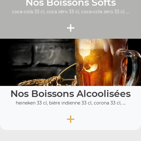
Nos Boissons Softs
coca-cola 33 cl, coca zéro 33 cl, coca-cola zero 33 cl, ...
+
Nos Boissons Alcoolisées
heineken 33 cl, bière indienne 33 cl, corona 33 cl, ...
+