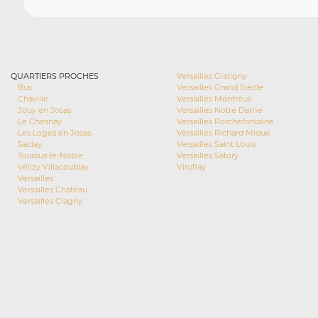
QUARTIERS PROCHES
Versailles Glatigny
Buc
Versailles Grand Siècle
Chaville
Versailles Montreuil
Jouy en Josas
Versailles Notre Dame
Le Chesnay
Versailles Porchefontaine
Les Loges en Josas
Versailles Richard Mique
Saclay
Versailles Saint Louis
Toussus-le-Noble
Versailles Satory
Vélizy Villacoublay
Viroflay
Versailles
Versailles Chateau
Versailles Clagny