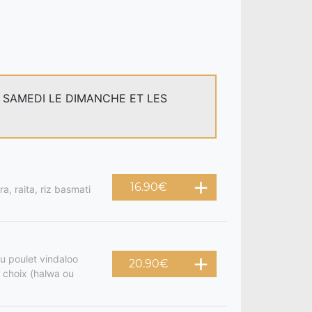
E SAMEDI LE DIMANCHE ET LES
16.90
€
a, raita, riz basmati
u poulet vindaloo
20.90
€
 choix (halwa ou