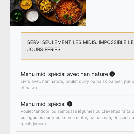
SERVI SEULEMENT LES MIDIS. IMPOSSIBLE L
JOURS FERIES
Menu midi spécial avec nan nature
Livré avec nan nature, poulet curry ou palak paneer, pakor
et halwa
Menu midi spécial
Poulet tandoori ou samoussa légumes ou crevettes raïta o
ou légumes curry ou keema matar, riz basmati, dessert au
gulab jamun)