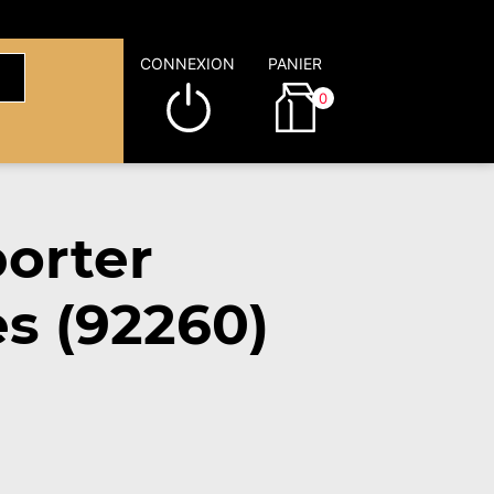
CONNEXION
PANIER
0
orter
s (92260)