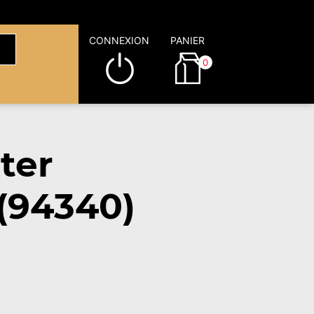
CONNEXION
PANIER
0
ter
 (94340)