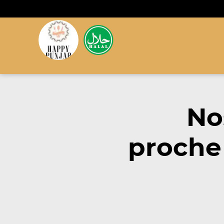
No
proche 