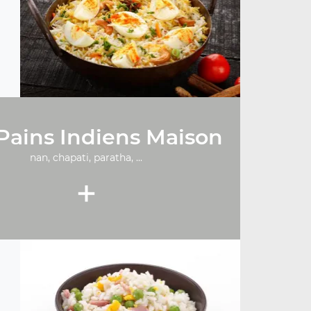
Pains Indiens Maison
nan, chapati, paratha, ...
+