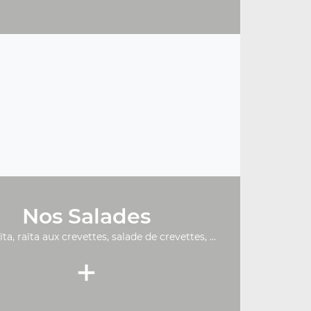
Nos Salades
ïta, raïta aux crevettes, salade de crevettes, ...
+