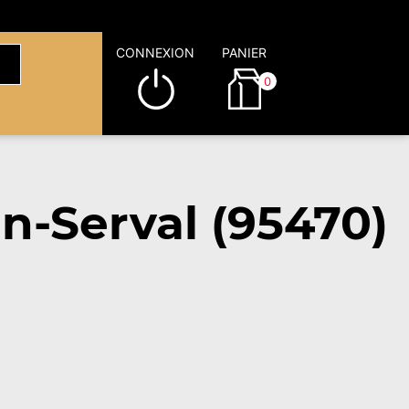
CONNEXION
PANIER
0
n-Serval (95470)