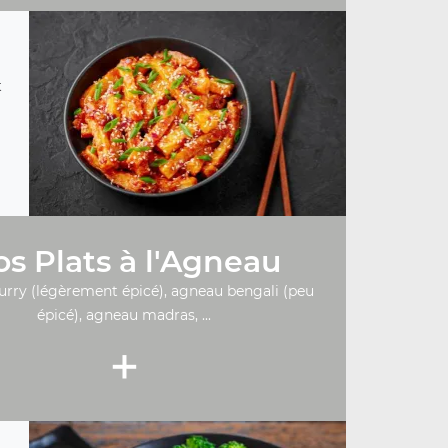
t
s Plats à l'Agneau
urry (légèrement épicé), agneau bengali (peu
épicé), agneau madras, ...
+