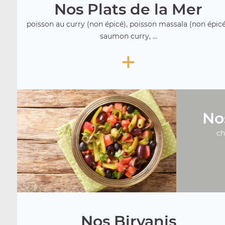
Nos Plats de la Mer
poisson au curry (non épicé), poisson massala (non épicé
saumon curry, ...
+
No
ch
Nos Biryanis