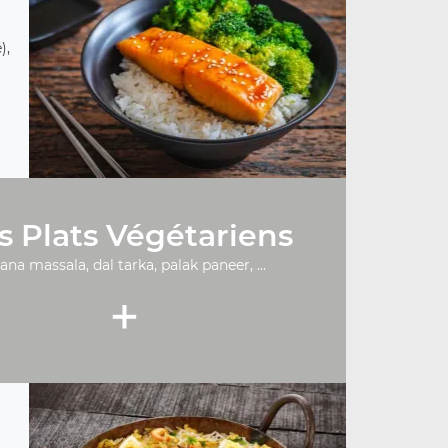
),
s Plats Végétariens
ana massala, dal tarka, palak paneer, ...
+