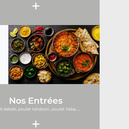
+
Nos Entrées
h kebab, poulet tandoori, poulet tikka, ...
+