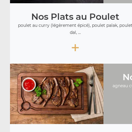
Nos Plats au Poulet
poulet au curry (légèrement épicé), poulet palak, poule
dal, ...
+
No
agneau c