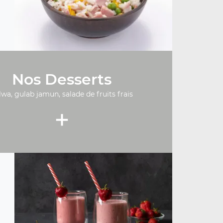
Nos Desserts
lwa, gulab jamun, salade de fruits frais
+