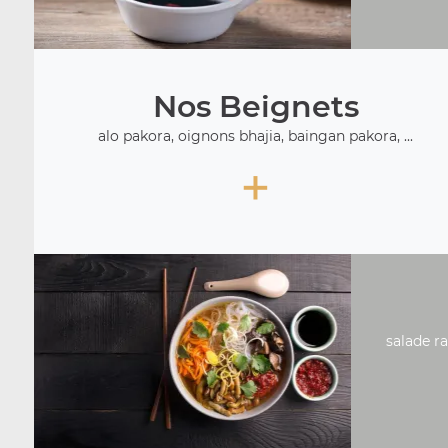
Nos Beignets
alo pakora, oignons bhajia, baingan pakora, ...
+
salade ra