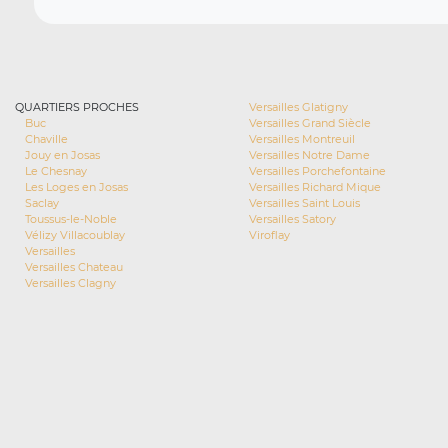
QUARTIERS PROCHES
Versailles Glatigny
Buc
Versailles Grand Siècle
Chaville
Versailles Montreuil
Jouy en Josas
Versailles Notre Dame
Le Chesnay
Versailles Porchefontaine
Les Loges en Josas
Versailles Richard Mique
Saclay
Versailles Saint Louis
Toussus-le-Noble
Versailles Satory
Vélizy Villacoublay
Viroflay
Versailles
Versailles Chateau
Versailles Clagny