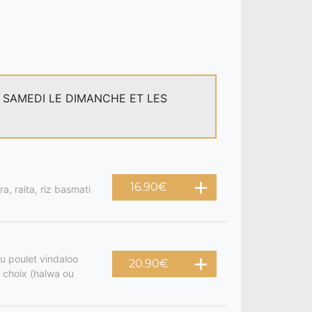
E SAMEDI LE DIMANCHE ET LES
16.90
€
a, raita, riz basmati
u poulet vindaloo
20.90
€
 choix (halwa ou