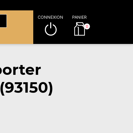
CONNEXION
PANIER
0
orter
(93150)