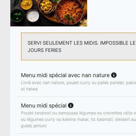
SERVI SEULEMENT LES MIDIS. IMPOSSIBLE L
JOURS FERIES
Menu midi spécial avec nan nature
Livré avec nan nature, poulet curry ou palak paneer, pakor
et halwa
Menu midi spécial
Poulet tandoori ou samoussa légumes ou crevettes raïta o
ou légumes curry ou keema matar, riz basmati, dessert au
gulab jamun)