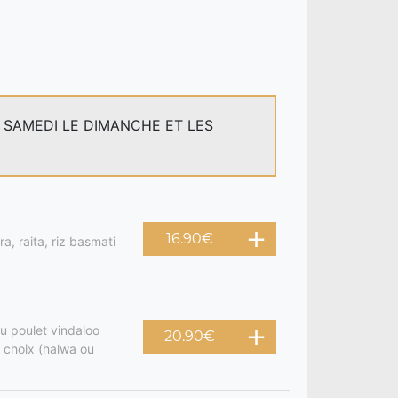
E SAMEDI LE DIMANCHE ET LES
16.90
€
a, raita, riz basmati
u poulet vindaloo
20.90
€
 choix (halwa ou