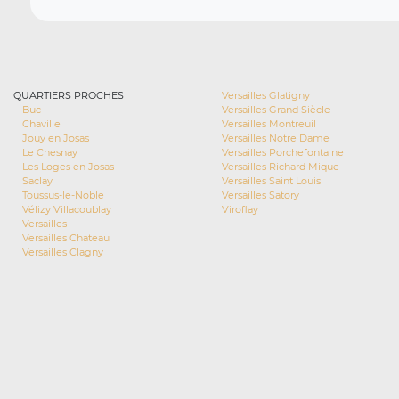
QUARTIERS PROCHES
Versailles Glatigny
Buc
Versailles Grand Siècle
Chaville
Versailles Montreuil
Jouy en Josas
Versailles Notre Dame
Le Chesnay
Versailles Porchefontaine
Les Loges en Josas
Versailles Richard Mique
Saclay
Versailles Saint Louis
Toussus-le-Noble
Versailles Satory
Vélizy Villacoublay
Viroflay
Versailles
Versailles Chateau
Versailles Clagny