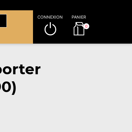
CONNEXION
PANIER
0
orter
90)