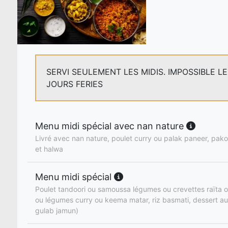
SERVI SEULEMENT LES MIDIS. IMPOSSIBLE L
JOURS FERIES
Menu midi spécial avec nan nature
Livré avec nan nature, poulet curry ou palak paneer, pakor
et halwa
Menu midi spécial
Poulet tandoori ou samoussa légumes ou crevettes raïta o
ou légumes curry ou keema matar, riz basmati, dessert au
gulab jamun)